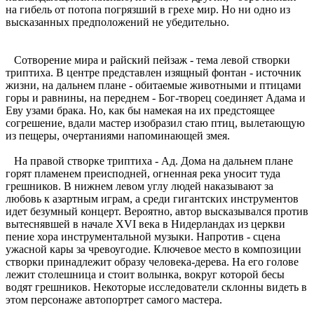
на гибель от потопа погрязший в грехе мир. Но ни одно из
высказанных предположений не убедительно.
Сотворение мира и райский пейзаж - тема левой створки
триптиха. В центре представлен изящный фонтан - источник
жизни, на дальнем плане - обитаемые животными и птицами
горы и равнины, на переднем - Бог-творец соединяет Адама и
Еву узами брака. Но, как бы намекая на их предстоящее
согрешение, вдали мастер изобразил стаю птиц, вылетающую
из пещеры, очертаниями напоминающей змея.
На правой створке триптиха - Ад. Дома на дальнем плане
горят пламенем преисподней, огненная река уносит туда
грешников. В нижнем левом углу людей наказывают за
любовь к азартным играм, а среди гигантских инструментов
идет безумный концерт. Вероятно, автор высказывался против
вытеснявшей в начале XVI века в Нидерландах из церкви
пение хора инструментальной музыки. Напротив - сцена
ужасной кары за чревоугодие. Ключевое место в композиции
створки принадлежит образу человека-дерева. На его голове
лежит столешница и стоит волынка, вокруг которой бесы
водят грешников. Некоторые исследователи склонны видеть в
этом персонаже автопортрет самого мастера.