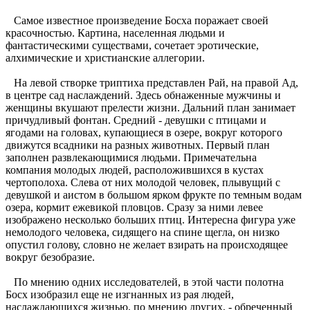
Самое известное произведение Босха поражает своей
красочностью. Картина, населенная людьми и
фантастическими существами, сочетает эротические,
алхимические и христианские аллегории.
На левой створке триптиха представлен Рай, на правой Ад,
в центре сад наслаждений. Здесь обнаженные мужчины и
женщины вкушают прелести жизни. Дальний план занимает
причудливый фонтан. Средний - девушки с птицами и
ягодами на головах, купающиеся в озере, вокруг которого
движутся всадники на разных животных. Первый план
заполнен развлекающимися людьми. Примечательна
компания молодых людей, расположившихся в кустах
чертополоха. Слева от них молодой человек, плывущий с
девушкой и аистом в большом ярком фрукте по темным водам
озера, кормит ежевикой пловцов. Сразу за ними левее
изображено несколько больших птиц. Интересна фигура уже
немолодого человека, сидящего на спине щегла, он низко
опустил голову, словно не желает взирать на происходящее
вокруг безобразие.
По мнению одних исследователей, в этой части полотна
Босх изобразил еще не изгнанных из рая людей,
наслаждающихся жизнью, по мнению других, - обреченный