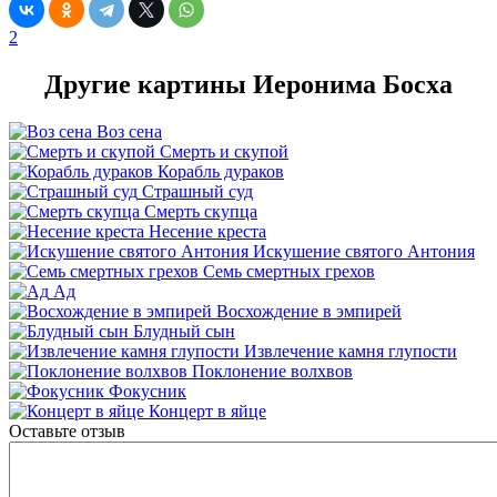
2
Другие картины Иеронима Босха
Воз сена
Смерть и скупой
Корабль дураков
Страшный суд
Смерть скупца
Несение креста
Искушение святого Антония
Семь смертных грехов
Ад
Восхождение в эмпирей
Блудный сын
Извлечение камня глупости
Поклонение волхвов
Фокусник
Концерт в яйце
Оставьте отзыв