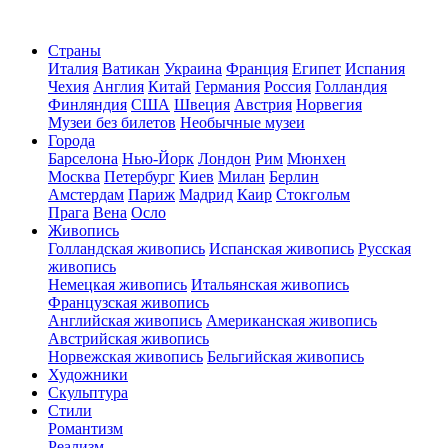
Страны
Италия
Ватикан
Украина
Франция
Египет
Испания
Чехия
Англия
Китай
Германия
Россия
Голландия
Финляндия
США
Швеция
Австрия
Норвегия
Музеи без билетов
Необычные музеи
Города
Барселона
Нью-Йорк
Лондон
Рим
Мюнхен
Москва
Петербург
Киев
Милан
Берлин
Амстердам
Париж
Мадрид
Каир
Стокгольм
Прага
Вена
Осло
Живопись
Голландская живопись
Испанская живопись
Русская
живопись
Немецкая живопись
Итальянская живопись
Французская живопись
Английская живопись
Американская живопись
Австрийская живопись
Норвежская живопись
Бельгийская живопись
Художники
Скульптура
Стили
Романтизм
Реализм