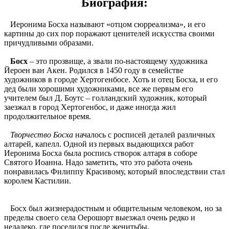
Биография:
Иеронима Босха называют «отцом сюрреализма», и его
картины до сих пор поражают ценителей искусства своими
причудливыми образами.
Босх
– это прозвище, а звали по-настоящему художника
Йероен ван Акен. Родился в 1450 году в семействе
художников в городе Хертогенбосе. Хоть и отец Босха, и его
дед были хорошими художниками, все же первым его
учителем был Д. Боутс – голландский художник, который
заезжал в город Хертогенбос, и даже иногда жил
продолжительное время.
Творчество Босха
началось с росписей деталей различных
алтарей, капелл. Одной из первых выдающихся работ
Иеронима Босха была роспись створок алтаря в соборе
Святого Иоанна. Надо заметить, что это работа очень
понравилась Филиппу Красивому, который впоследствии стал
королем Кастилии.
Босх был жизнерадостным и общительным человеком, но за
пределы своего села Оерошорт выезжал очень редко и
недалеко, где поселился после женитьбы.