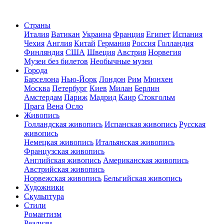
Страны
Италия
Ватикан
Украина
Франция
Египет
Испания
Чехия
Англия
Китай
Германия
Россия
Голландия
Финляндия
США
Швеция
Австрия
Норвегия
Музеи без билетов
Необычные музеи
Города
Барселона
Нью-Йорк
Лондон
Рим
Мюнхен
Москва
Петербург
Киев
Милан
Берлин
Амстердам
Париж
Мадрид
Каир
Стокгольм
Прага
Вена
Осло
Живопись
Голландская живопись
Испанская живопись
Русская
живопись
Немецкая живопись
Итальянская живопись
Французская живопись
Английская живопись
Американская живопись
Австрийская живопись
Норвежская живопись
Бельгийская живопись
Художники
Скульптура
Стили
Романтизм
Реализм