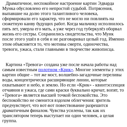
Драматичное, неспокойное настроение картин Эдварда
Мунка обусловлено его непростой судьбой. Потрясения,
выпавшие на долю этого талантливого человека,
сформировали его характер, что не могло ни повлиять на
сюжетную канву будущих работ. Когда мальчику исполнилось
пять лет, умерла его мать, а уже через год туберкулёз оборвал
жизнь его сестры. Сохранились свидетельства, что Мунк
после этого ушёл в себя и не разговаривал целый год. Именно
этим объясняется то, что мотивы смерти, одиночества,
тревоги, ужаса, стали главными в творчестве живописца.
Картина «Тревога» создана уже после начала работы над
самым известным
полотном «Крик»
. Многие элементы у этих
картин общие – тот же мост, волшебно-загадочные переливы
воды, концентрически расширяющие линии, которые
охватывают и небо, и землю. Но если «Крик» - квинтэссенция
отчаяния и ужаса, где сами краски буквально кричат, вопят, то
«Тревога» является высшей точкой беспокойства. Это
беспокойство не сменится вздохом облегчения: зритель
предчувствует, что вот-вот повествование разрешится
драматичным финалом. Чувства усилены, так как их
транслятором теперь выступает ни один человек, а целая
группа.