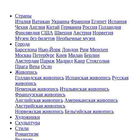
Страны
Италия
Ватикан
Украина
Франция
Египет
Испания
Чехия
Англия
Китай
Германия
Россия
Голландия
Финляндия
США
Швеция
Австрия
Норвегия
Музеи без билетов
Необычные музеи
Города
Барселона
Нью-Йорк
Лондон
Рим
Мюнхен
Москва
Петербург
Киев
Милан
Берлин
Амстердам
Париж
Мадрид
Каир
Стокгольм
Прага
Вена
Осло
Живопись
Голландская живопись
Испанская живопись
Русская
живопись
Немецкая живопись
Итальянская живопись
Французская живопись
Английская живопись
Американская живопись
Австрийская живопись
Норвежская живопись
Бельгийская живопись
Художники
Скульптура
Стили
Романтизм
Реализм