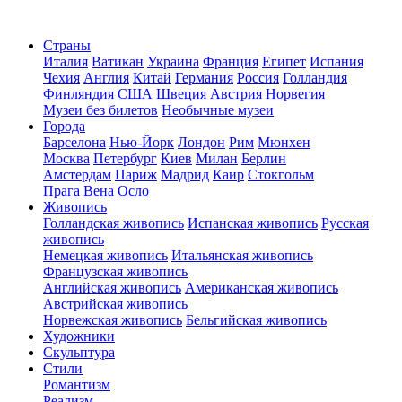
Страны
Италия
Ватикан
Украина
Франция
Египет
Испания
Чехия
Англия
Китай
Германия
Россия
Голландия
Финляндия
США
Швеция
Австрия
Норвегия
Музеи без билетов
Необычные музеи
Города
Барселона
Нью-Йорк
Лондон
Рим
Мюнхен
Москва
Петербург
Киев
Милан
Берлин
Амстердам
Париж
Мадрид
Каир
Стокгольм
Прага
Вена
Осло
Живопись
Голландская живопись
Испанская живопись
Русская
живопись
Немецкая живопись
Итальянская живопись
Французская живопись
Английская живопись
Американская живопись
Австрийская живопись
Норвежская живопись
Бельгийская живопись
Художники
Скульптура
Стили
Романтизм
Реализм