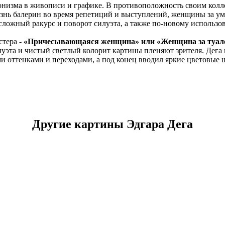
онизма в живописи и графике. В противоположность своим кол
жизнь балерин во время репетиций и выступлений, женщины за у
ложный ракурс и поворот силуэта, а также по-новому использов
стера -
«Причесывающаяся женщина» или «Женщина за туал
илуэта и чистый светлый колорит картины пленяют зрителя. Дег
и оттенками и переходами, а под конец вводил яркие цветовые
Другие картины Эдгара Дега