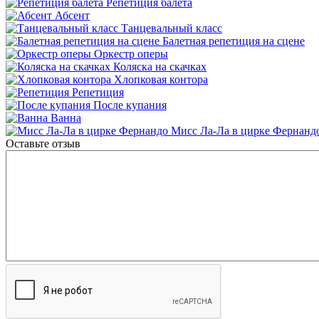
Репетиция балета
Абсент
Танцевальный класс
Балетная репетиция на сцене
Оркестр оперы
Коляска на скачках
Хлопковая контора
Репетиция
После купания
Ванна
Мисс Ла-Ла в цирке Фернанд
Оставьте отзыв