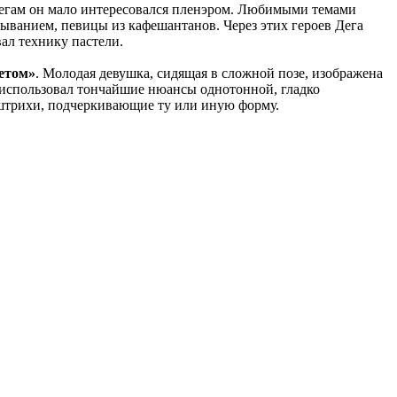
легам он мало интересовался пленэром. Любимыми темами
мыванием, певицы из кафешантанов. Через этих героев Дега
ал технику пастели.
етом»
. Молодая девушка, сидящая в сложной позе, изображена
а использовал тончайшие нюансы однотонной, гладко
 штрихи, подчеркивающие ту или иную форму.