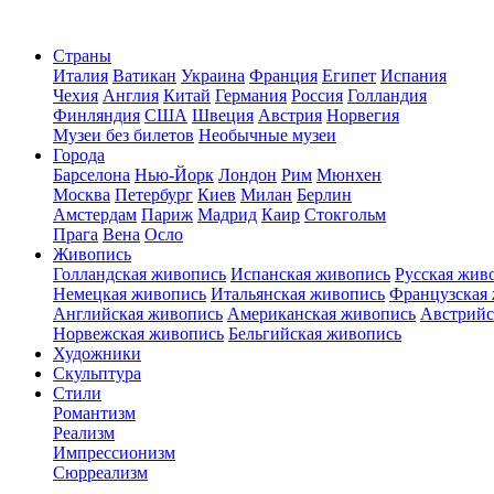
Страны
Италия
Ватикан
Украина
Франция
Египет
Испания
Чехия
Англия
Китай
Германия
Россия
Голландия
Финляндия
США
Швеция
Австрия
Норвегия
Музеи без билетов
Необычные музеи
Города
Барселона
Нью-Йорк
Лондон
Рим
Мюнхен
Москва
Петербург
Киев
Милан
Берлин
Амстердам
Париж
Мадрид
Каир
Стокгольм
Прага
Вена
Осло
Живопись
Голландская живопись
Испанская живопись
Русская жив
Немецкая живопись
Итальянская живопись
Французская
Английская живопись
Американская живопись
Австрийс
Норвежская живопись
Бельгийская живопись
Художники
Скульптура
Стили
Романтизм
Реализм
Импрессионизм
Сюрреализм