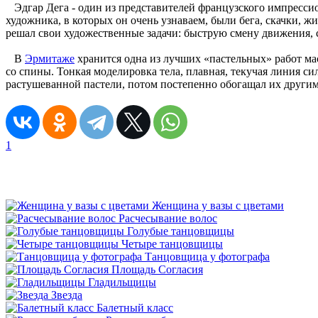
Эдгар Дега - один из представителей французского импресси
художника, в которых он очень узнаваем, были бега, скачки, 
решал свои художественные задачи: быструю смену движения, с
В
Эрмитаже
хранится одна из лучших «пастельных» работ ма
со спины. Тонкая моделировка тела, плавная, текучая линия с
растушеванной пастели, потом постепенно обогащал их другим
1
Женщина у вазы с цветами
Расчесывание волос
Голубые танцовщицы
Четыре танцовщицы
Танцовщица у фотографа
Площадь Согласия
Гладильщицы
Звезда
Балетный класс