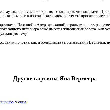
бе с музыкальными, а конкретно - с клавирными сюжетами. Пр
ческий смысл: в их содержательном контексте прослеживается 
ртинами. На одной - Амур, держащий игральную карту (по утвер
 показанного интерьера тоже имеется живописная работа. Как у
нул данную тему.
оздания полотна, как и большинства произведений Вермеера, не
Другие картины Яна Вермеера
увшином у окна