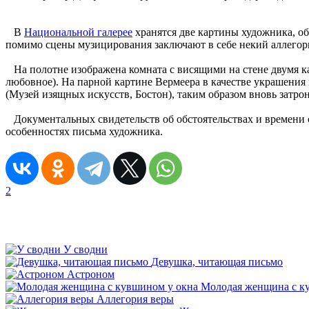
В
Национальной галерее
хранятся две картины художника, о
помимо сцены музицирования заключают в себе некий аллегори
На полотне изображена комната с висящими на стене двумя ка
любовное). На парной картине Вермее­ра в качестве украшения
(Музей изящных искусств, Бостон), таким образом вновь затро
Документальных свидетельств об обстоятельствах и времени с
особенностях письма художника.
2
У сводни
Девушка, читающая письмо
Астроном
Молодая женщина с к
Аллегория веры