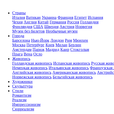
Страны
Италия
Ватикан
Украина
Франция
Египет
Испания
Чехия
Англия
Китай
Германия
Россия
Голландия
Финляндия
США
Швеция
Австрия
Норвегия
Музеи без билетов
Необычные музеи
Города
Барселона
Нью-Йорк
Лондон
Рим
Мюнхен
Москва
Петербург
Киев
Милан
Берлин
Амстердам
Париж
Мадрид
Каир
Стокгольм
Прага
Вена
Осло
Живопись
Голландская живопись
Испанская живопись
Русская жив
Немецкая живопись
Итальянская живопись
Французская
Английская живопись
Американская живопись
Австрийс
Норвежская живопись
Бельгийская живопись
Художники
Скульптура
Стили
Романтизм
Реализм
Импрессионизм
Сюрреализм