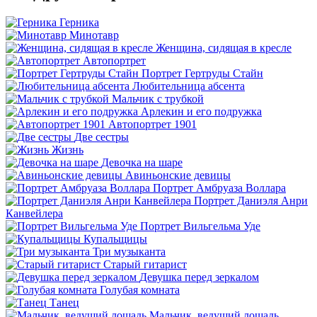
Герника
Минотавр
Женщина, сидящая в кресле
Автопортрет
Портрет Гертруды Стайн
Любительница абсента
Мальчик с трубкой
Арлекин и его подружка
Автопортрет 1901
Две сестры
Жизнь
Девочка на шаре
Авиньонские девицы
Портрет Амбруаза Воллара
Портрет Даниэля Анри
Канвейлера
Портрет Вильгельма Уде
Купальщицы
Три музыканта
Старый гитарист
Девушка перед зеркалом
Голубая комната
Танец
Мальчик, ведущий лошадь