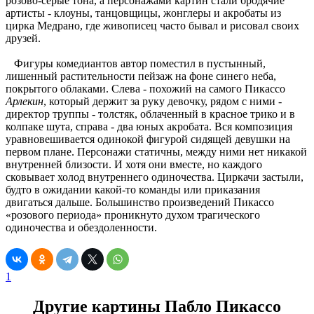
розово-серые тона, а персонажами картин стали бродячие
артисты - клоуны, танцовщицы, жонглеры и акробаты из
цирка Медрано, где живописец часто бывал и рисовал своих
друзей.
Фигуры комедиантов автор поместил в пустынный,
лишенный растительности пейзаж на фоне синего неба,
покрытого облаками. Слева - похожий на самого Пикассо
Арлекин
, который держит за руку девочку, рядом с ними -
директор труппы - толстяк, облаченный в красное трико и в
колпаке шута, справа - два юных акробата. Вся композиция
уравновешивается одинокой фигурой сидящей девушки на
первом плане. Персонажи статичны, между ними нет никакой
внутренней близости. И хотя они вместе, но каждого
сковывает холод внутреннего одиночества. Циркачи застыли,
будто в ожидании какой-то команды или приказания
двигаться дальше. Большинство произведений Пикассо
«розового периода» проникнуто духом трагического
одиночества и обездоленности.
1
Другие картины Пабло Пикассо