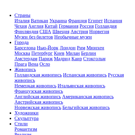
Страны
Италия
Ватикан
Украина
Франция
Египет
Испания
Чехия
Англия
Китай
Германия
Россия
Голландия
Финляндия
США
Швеция
Австрия
Норвегия
Музеи без билетов
Необычные музеи
Города
Барселона
Нью-Йорк
Лондон
Рим
Мюнхен
Москва
Петербург
Киев
Милан
Берлин
Амстердам
Париж
Мадрид
Каир
Стокгольм
Прага
Вена
Осло
Живопись
Голландская живопись
Испанская живопись
Русская
живопись
Немецкая живопись
Итальянская живопись
Французская живопись
Английская живопись
Американская живопись
Австрийская живопись
Норвежская живопись
Бельгийская живопись
Художники
Скульптура
Стили
Романтизм
Реализм