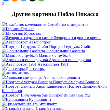
2
Другие картины Пабло Пикассо
Семейство комедиантов
Герника
Минотавр
Женщина, сидящая в кресле
Автопортрет
Портрет Гертруды Стайн
Любительница абсента
Мальчик с трубкой
Арлекин и его подружка
Автопортрет 1901
Две сестры
Жизнь
Авиньонские девицы
Портрет Амбруаза Воллара
Портрет Даниэля Анри
Канвейлера
Портрет Вильгельма Уде
Купальщицы
Три музыканта
Старый гитарист