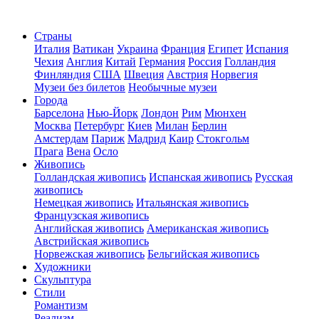
Страны
Италия
Ватикан
Украина
Франция
Египет
Испания
Чехия
Англия
Китай
Германия
Россия
Голландия
Финляндия
США
Швеция
Австрия
Норвегия
Музеи без билетов
Необычные музеи
Города
Барселона
Нью-Йорк
Лондон
Рим
Мюнхен
Москва
Петербург
Киев
Милан
Берлин
Амстердам
Париж
Мадрид
Каир
Стокгольм
Прага
Вена
Осло
Живопись
Голландская живопись
Испанская живопись
Русская
живопись
Немецкая живопись
Итальянская живопись
Французская живопись
Английская живопись
Американская живопись
Австрийская живопись
Норвежская живопись
Бельгийская живопись
Художники
Скульптура
Стили
Романтизм
Реализм