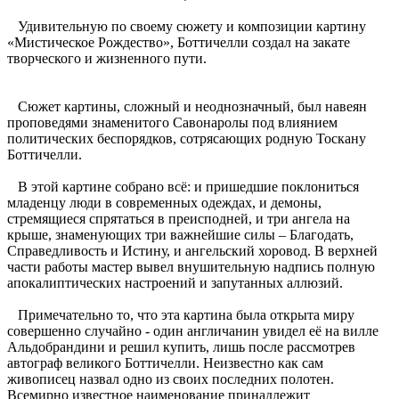
Удивительную по своему сюжету и композиции картину
«Мистическое Рождество», Боттичелли создал на закате
творческого и жизненного пути.
Сюжет картины, сложный и неоднозначный, был навеян
проповедями знаменитого Савонаролы под влиянием
политических беспорядков, сотрясающих родную Тоскану
Боттичелли.
В этой картине собрано всё: и пришедшие поклониться
младенцу люди в современных одеждах, и демоны,
стремящиеся спрятаться в преисподней, и три ангела на
крыше, знаменующих три важнейшие силы – Благодать,
Справедливость и Истину, и ангельский хоровод. В верхней
части работы мастер вывел внушительную надпись полную
апокалиптических настроений и запутанных аллюзий.
Примечательно то, что эта картина была открыта миру
совершенно случайно - один англичанин увидел её на вилле
Альдобрандини и решил купить, лишь после рассмотрев
автограф великого Боттичелли. Неизвестно как сам
живописец назвал одно из своих последних полотен.
Всемирно известное наименование принадлежит