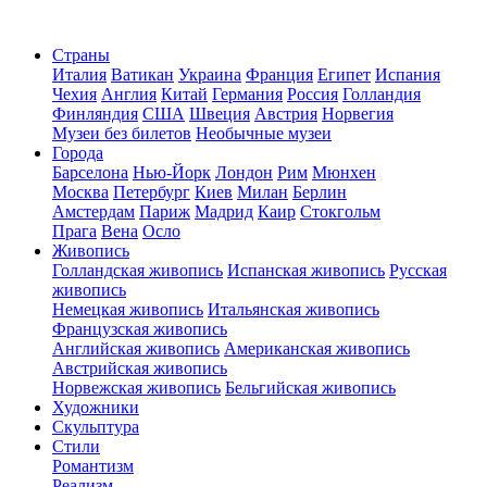
Страны
Италия
Ватикан
Украина
Франция
Египет
Испания
Чехия
Англия
Китай
Германия
Россия
Голландия
Финляндия
США
Швеция
Австрия
Норвегия
Музеи без билетов
Необычные музеи
Города
Барселона
Нью-Йорк
Лондон
Рим
Мюнхен
Москва
Петербург
Киев
Милан
Берлин
Амстердам
Париж
Мадрид
Каир
Стокгольм
Прага
Вена
Осло
Живопись
Голландская живопись
Испанская живопись
Русская
живопись
Немецкая живопись
Итальянская живопись
Французская живопись
Английская живопись
Американская живопись
Австрийская живопись
Норвежская живопись
Бельгийская живопись
Художники
Скульптура
Стили
Романтизм
Реализм