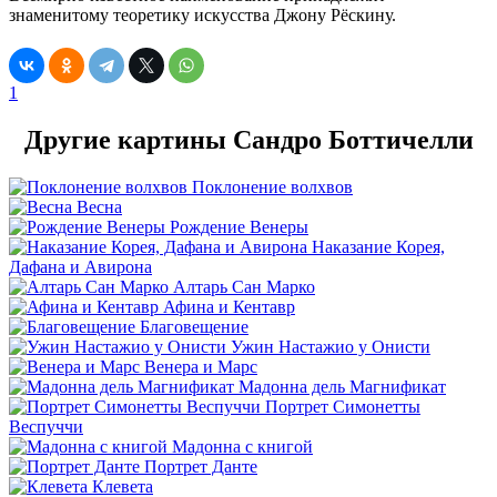
знаменитому теоретику искусства Джону Рёскину.
1
Другие картины Сандро Боттичелли
Поклонение волхвов
Весна
Рождение Венеры
Наказание Корея,
Дафана и Авирона
Алтарь Сан Марко
Афина и Кентавр
Благовещение
Ужин Настажио у Онисти
Венера и Марс
Мадонна дель Магнификат
Портрет Симонетты
Веспуччи
Мадонна с книгой
Портрет Данте
Клевета