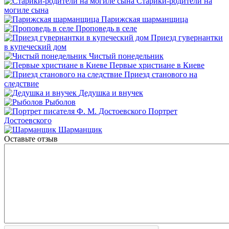
Старики-родители на
могиле сына
Парижская шарманщица
Проповедь в селе
Приезд гувернантки
в купеческий дом
Чистый понедельник
Первые христиане в Киеве
Приезд станового на
следствие
Дедушка и внучек
Рыболов
Портрет
Достоевского
Шарманщик
Оставьте отзыв