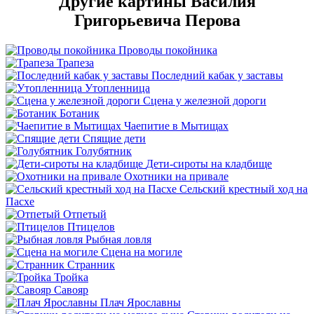
Другие картины Василия
Григорьевича Перова
Проводы покойника
Трапеза
Последний кабак у заставы
Утопленница
Сцена у железной дороги
Ботаник
Чаепитие в Мытищах
Спящие дети
Голубятник
Дети-сироты на кладбище
Охотники на привале
Сельский крестный ход на
Пасхе
Отпетый
Птицелов
Рыбная ловля
Сцена на могиле
Странник
Тройка
Савояр
Плач Ярославны