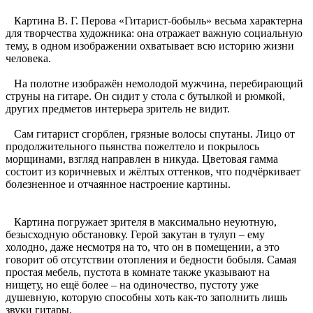
Картина В. Г. Перова «Гитарист-бобыль» весьма характерна
для творчества художника: она отражает важную социальную
тему, в одном изображении охватывает всю историю жизни
человека.
На полотне изображён немолодой мужчина, перебирающий
струны на гитаре. Он сидит у стола с бутылкой и рюмкой,
других предметов интерьера зритель не видит.
Сам гитарист сгорблен, грязные волосы спутаны. Лицо от
продолжительного пьянства пожелтело и покрылось
морщинами, взгляд направлен в никуда. Цветовая гамма
состоит из коричневых и жёлтых оттенков, что подчёркивает
болезненное и отчаянное настроение картины.
Картина погружает зрителя в максимально неуютную,
безысходную обстановку. Герой закутан в тулуп – ему
холодно, даже несмотря на то, что он в помещении, а это
говорит об отсутствии отопления и бедности бобыля. Самая
простая мебель, пустота в комнате также указывают на
нищету, но ещё более – на одиночество, пустоту уже
душевную, которую способны хоть как-то заполнить лишь
звуки гитары.