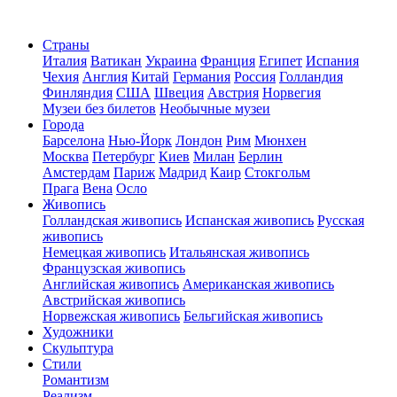
Страны
Италия
Ватикан
Украина
Франция
Египет
Испания
Чехия
Англия
Китай
Германия
Россия
Голландия
Финляндия
США
Швеция
Австрия
Норвегия
Музеи без билетов
Необычные музеи
Города
Барселона
Нью-Йорк
Лондон
Рим
Мюнхен
Москва
Петербург
Киев
Милан
Берлин
Амстердам
Париж
Мадрид
Каир
Стокгольм
Прага
Вена
Осло
Живопись
Голландская живопись
Испанская живопись
Русская
живопись
Немецкая живопись
Итальянская живопись
Французская живопись
Английская живопись
Американская живопись
Австрийская живопись
Норвежская живопись
Бельгийская живопись
Художники
Скульптура
Стили
Романтизм
Реализм