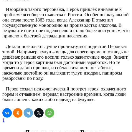
Изобразив такого персонажа, Перов привлёк внимание к
проблеме всеобщего пьянства в России. Особенно актуальной
она стала после 1863 года, когда Александр II отменил
государственную монополию на производство алкоголя. В
результате спиртное подешевело и стало более доступным, что
привело к быстрой деградации населения.
Детали позволяют лучше проникнуться поднятой Перовым
темой. Например, тулуп – вещь для своего времени отнюдь не
дешёвая; раньше его носили только зажиточные люди. Значит,
когда-то у героя картины был достойный заработок. Но те
времена давно прошли, и сейчас гитариста не заботит,
насколько достойно он выглядит: тулуп изодран, папиросы
разбросаны по полу.
Перов создал психологический портрет героя, охваченного
горем и отчаянием, передал настроение времени, когда люди
были лишены каких-либо надежд на будущее.
1