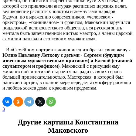
времени, он посвятил творчество эпохе Руси XVII века, в
которой его привлекали антураж расписных царских палат,
великолепие расшитых золотом и жемчугами нарядов.
Будучи, по выражению современников, «человеком -
оркестром», «бонвиваном» и франтом, Маковский заручился
поддержкой великосветского общества, вся русская знать
мечтала быть запечатленной кистью маэстро, а члены царской
фамилии называли его «своим художником».
В «Семейном портрете» живописец изобразил свою
жену -
Юлию Павловну Леткову с детьми - Сергеем (будущим
известным художественным критиком) и Еленой (ставшей
скульптором и графиком)
. Маковский с присущей ему
живописной эстетикой старается наградить своих героев
большей привлекательностью. Мастерская, в которой был
написан портрет, в полной мере передает атмосферу роскоши
и любовь хозяев дома к красивым предметам.
3
Другие картины Константина
Маковского