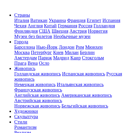
Страны
Италия
Ватикан
Украина
Франция
Египет
Испания
Чехия
Англия
Китай
Германия
Россия
Голландия
Финляндия
США
Швеция
Австрия
Норвегия
Музеи без билетов
Необычные музеи
Города
Барселона
Нью-Йорк
Лондон
Рим
Мюнхен
Москва
Петербург
Киев
Милан
Берлин
Амстердам
Париж
Мадрид
Каир
Стокгольм
Прага
Вена
Осло
Живопись
Голландская живопись
Испанская живопись
Русская
живопись
Немецкая живопись
Итальянская живопись
Французская живопись
Английская живопись
Американская живопись
Австрийская живопись
Норвежская живопись
Бельгийская живопись
Художники
Скульптура
Стили
Романтизм
Реализм