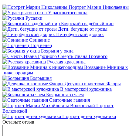
Портрет Марии Николаевны
У раскрытого окна
Русалки
Боярский свадебный пир
Дети, бегущие от грозы
Петербургский дворик
Свидание
Под венец
Боярыня у окна
Смерть Ивана Грозного
Русская красавица
Воззвание Минина к
нижегородцам
Боярышня
Девушка в костюме Флоры
В мастерской художника
Боярышня за чаем
Святочные гадания
Портрет
Волконской
Портрет детей художника
Оставьте отзыв