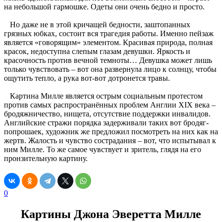
на небольшой гармошке. Одеты они очень бедно и просто.
Но даже не в этой кричащей бедности, заштопанных
грязных юбках, состоит вся трагедия работы. Именно пейзаж
является «говорящим» элементом. Красивая природа, полная
красок, недоступна слепым глазам девушки. Яркость и
красочность против вечной темноты… Девушка может лишь
только чувствовать – вот она развернула лицо к солнцу, чтобы
ощутить тепло, а рука вот-вот дотронется травы.
Картина Милле является острым социальным протестом
против самых распространённых проблем Англии XIX века –
бродяжничество, нищета, отсутствие поддержки инвалидов.
Английские стражи порядка задерживали таких вот бродяг-
попрошаек, художник же предложил посмотреть на них как на
жертв. Жалость и чувство сострадания – вот, что испытывал к
ним Милле. То же самое чувствует и зритель, глядя на его
пронзительную картину.
0
Картины Джона Эверетта Милле