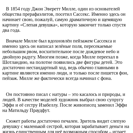
В 1854 году Джон Эверетт Милле, один из основателей
общества прерафаэлитов, посетил Сассекс. Именно здесь он
начинает свою, пожалуй, самую драматичную и щемящую
картину «Слепая девушка», которую закончит только спустя
два года.
Вначале Милле был вдохновлён пейзажем Сассекса и
именно здесь он написал зелёные поля, пересекаемые
небольшим рвом, восхитительное после дождевое небо и
двойную радугу. Многим позже, когда Милле переехал в
Шотландию, на полотне появились две фигуры детей. Это
достаточно нестандартный ход, ведь обычно главными в
картине являются именно люди, и только после пишется фон,
пейзаж. Милле же фактически всегда начинал с фона.
Он постоянно писал с натуры – это касалось и природы, и
людей. В качестве моделей художник выбрал свою супругу
Эффи и её сестру Изабеллу. После живописец заменил Эффи
на Матильду Праудфут.
Сюжет работы достаточно печален. Зритель видит слепую
девушку с маленькой сестрой, которая зарабатывает деньги на
жизнь единственным для неё возможным способом – играет