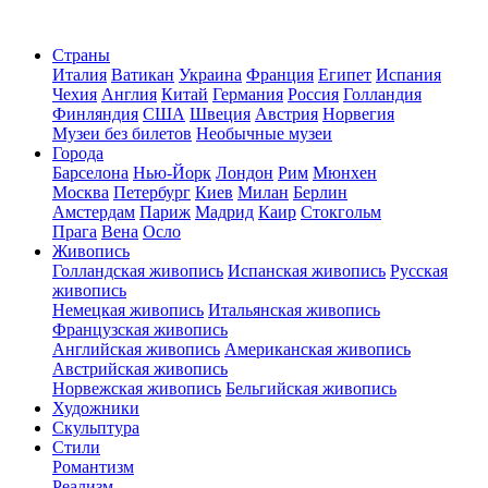
Страны
Италия
Ватикан
Украина
Франция
Египет
Испания
Чехия
Англия
Китай
Германия
Россия
Голландия
Финляндия
США
Швеция
Австрия
Норвегия
Музеи без билетов
Необычные музеи
Города
Барселона
Нью-Йорк
Лондон
Рим
Мюнхен
Москва
Петербург
Киев
Милан
Берлин
Амстердам
Париж
Мадрид
Каир
Стокгольм
Прага
Вена
Осло
Живопись
Голландская живопись
Испанская живопись
Русская
живопись
Немецкая живопись
Итальянская живопись
Французская живопись
Английская живопись
Американская живопись
Австрийская живопись
Норвежская живопись
Бельгийская живопись
Художники
Скульптура
Стили
Романтизм
Реализм