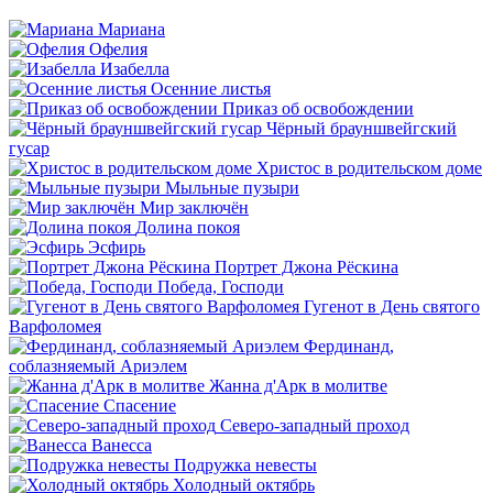
Мариана
Офелия
Изабелла
Осенние листья
Приказ об освобождении
Чёрный брауншвейгский
гусар
Христос в родительском доме
Мыльные пузыри
Мир заключён
Долина покоя
Эсфирь
Портрет Джона Рёскина
Победа, Господи
Гугенот в День святого
Варфоломея
Фердинанд,
соблазняемый Ариэлем
Жанна д'Арк в молитве
Спасение
Северо-западный проход
Ванесса
Подружка невесты
Холодный октябрь