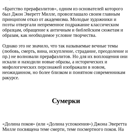
«Братство прерафаэлитов», одним из основателей которого
был Джон Эверетт Милле, провозглашало своим главным
принципом отказ от академизма. Молодые художники и
поэты отвергали непременное подражание классическим
образцам, обращение к античным и библейским сюжетам и
образам, как необходимое условие творчества.
Однако это не значило, что так называемые вечные темы
(любовь, смерть, вина, искупление, страдание, преодоление и
пр.) не волновали прерафаэлитов. Но для их воплощения они
искали и находили новые образы, а исторических и
мифологических персонажей изображали в новом,
неожиданном, но более близком и понятном современникам
ракурсе.
Сумерки
«Долина покоя» (или «Долина успокоения») Джона Эверетта
Милле посвящена теме смерти, теме посмертного покоя. На