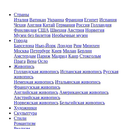
Страны
Италия
Ватикан
Украина
Франция
Египет
Испания
Чехия
Англия
Китай
Германия
Россия
Голландия
Финляндия
США
Швеция
Австрия
Норвегия
Музеи без билетов
Необычные музеи
Города
Барселона
Нью-Йорк
Лондон
Рим
Мюнхен
Москва
Петербург
Киев
Милан
Берлин
Амстердам
Париж
Мадрид
Каир
Стокгольм
Прага
Вена
Осло
Живопись
Голландская живопись
Испанская живопись
Русская
живопись
Немецкая живопись
Итальянская живопись
Французская живопись
Английская живопись
Американская живопись
Австрийская живопись
Норвежская живопись
Бельгийская живопись
Художники
Скульптура
Стили
Романтизм
Реализм