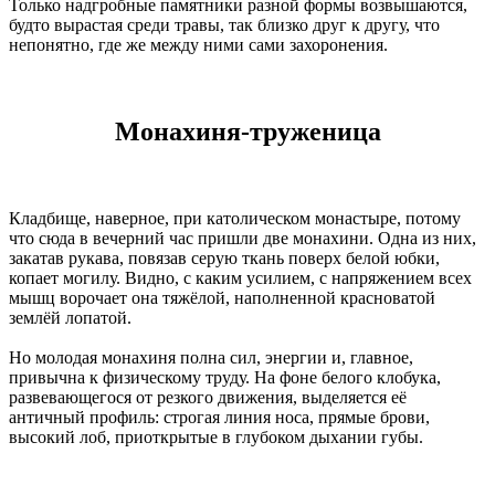
Только надгробные памятники разной формы возвышаются,
будто вырастая среди травы, так близко друг к другу, что
непонятно, где же между ними сами захоронения.
Монахиня-труженица
Кладбище, наверное, при католическом монастыре, потому
что сюда в вечерний час пришли две монахини. Одна из них,
закатав рукава, повязав серую ткань поверх белой юбки,
копает могилу. Видно, с каким усилием, с напряжением всех
мышц ворочает она тяжёлой, наполненной красноватой
землёй лопатой.
Но молодая монахиня полна сил, энергии и, главное,
привычна к физическому труду. На фоне белого клобука,
развевающегося от резкого движения, выделяется её
античный профиль: строгая линия носа, прямые брови,
высокий лоб, приоткрытые в глубоком дыхании губы.