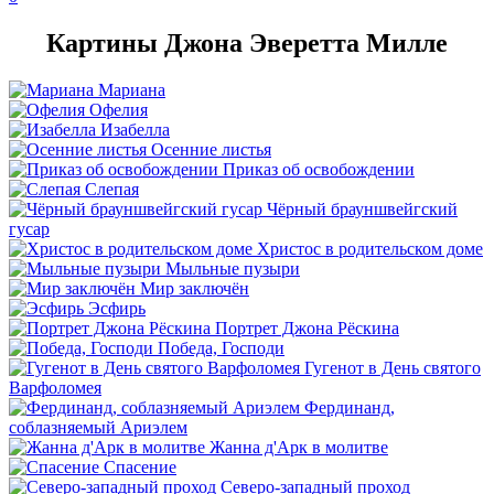
Картины Джона Эверетта Милле
Мариана
Офелия
Изабелла
Осенние листья
Приказ об освобождении
Слепая
Чёрный брауншвейгский
гусар
Христос в родительском доме
Мыльные пузыри
Мир заключён
Эсфирь
Портрет Джона Рёскина
Победа, Господи
Гугенот в День святого
Варфоломея
Фердинанд,
соблазняемый Ариэлем
Жанна д'Арк в молитве
Спасение
Северо-западный проход