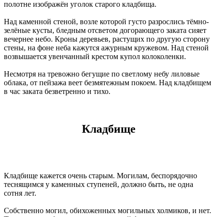
полотне изображён уголок старого кладбища.
Над каменной стеной, возле которой густо разрослись тёмно-
зелёные кусты, бледным отсветом догорающего заката сияет
вечернее небо. Кроны деревьев, растущих по другую сторону
стены, на фоне неба кажутся ажурным кружевом. Над стеной
возвышается увенчанный крестом купол колоколенки.
Несмотря на тревожно бегущие по светлому небу лиловые
облака, от пейзажа веет безмятежным покоем. Над кладбищем
в час заката безветренно и тихо.
Кладбище
Кладбище кажется очень старым. Могилам, беспорядочно
теснящимся у каменных ступеней, должно быть, не одна
сотня лет.
Собственно могил, обихоженных могильных холмиков, и нет.