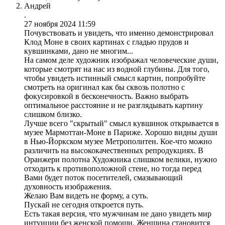
Андрей
.
27 ноября 2024 11:59
Почувствовать и увидеть, что именно демонстрировал
Клод Моне в своих картинах с гладью прудов и
кувшинками, дано не многим...
На самом деле художник изображал человеческие души,
которые смотрят на нас из водной глубины. Для того,
чтобы увидеть истинный смысл картин, попробуйте
смотреть на оригинал как бы сквозь полотно с
фокусировкой в бесконечность. Важно выбрать
оптимальное расстояние и не разглядывать картину
слишком близко.
Лучше всего "скрытый" смысл кувшинок открывается в
музее Мармоттан-Моне в Париже. Хорошо видны души
в Нью-Йоркском музее Метрополитен. Кое-что можно
различить на высококачественных репродукциях. В
Оранжери полотна Художника слишком велики, нужно
отходить к противоположной стене, но тогда перед
Вами будет поток посетителей, смазывающий
духовность изображения.
Желаю Вам видеть не форму, а суть.
Пускай не сегодня откроется путь.
Есть такая версия, что мужчинам не дано увидеть мир
интуиции без женской помощи. Женщина становится