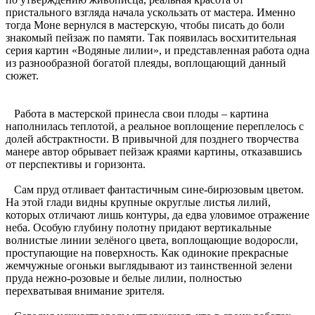
пристального взгляда начала ускользать от мастера. Именно
тогда Моне вернулся в мастерскую, чтобы писать до боли
знакомый пейзаж по памяти. Так появилась восхитительная
серия картин «Водяные лилии», и представленная работа одна
из разнообразной богатой плеяды, воплощающий данный
сюжет.
Работа в мастерской принесла свои плоды – картина
наполнилась теплотой, а реальное воплощение переплелось с
долей абстрактности. В привычной для позднего творчества
манере автор обрывает пейзаж краями картины, отказавшись
от перспективы и горизонта.
Сам пруд отливает фантастичным сине-бирюзовым цветом.
На этой глади видны крупные округлые листья лилий,
которых отличают лишь контуры, да едва уловимое отражение
неба. Особую глубину полотну придают вертикальные
волнистые линии зелёного цвета, воплощающие водоросли,
проступающие на поверхность. Как одинокие прекрасные
жемчужные огоньки выглядывают из таинственной зелени
пруда нежно-розовые и белые лилии, полностью
перехватывая внимание зрителя.