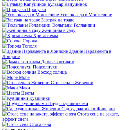
Бульвар Капуцинок
Прогулка
Уголок сада в Монжероне
Завтрак на траве
Тюльпаны Голландии
Женщины в саду
Хризантемы
Сорока
Тополя
Здание Парламента в
Лондоне
Дама с зонтиком
Подсолнухи
Восход солнца
Море
Стог сена в Живерни
Маки
Цветы
Кувшинки
Пруд с кувшинками
Сад художника в Живерни
Стога сена на закате,
эффект снега
Стога сена
Оставьте отзыв