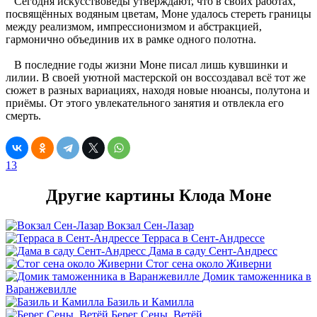
Сегодня искусствоведы утверждают, что в своих работах,
посвящённых водяным цветам, Моне удалось стереть границы
между реализмом, импрессионизмом и абстракцией,
гармонично объединив их в рамке одного полотна.
В последние годы жизни Моне писал лишь кувшинки и
лилии. В своей уютной мастерской он воссоздавал всё тот же
сюжет в разных вариациях, находя новые нюансы, полутона и
приёмы. От этого увлекательного занятия и отвлекла его
смерть.
13
Другие картины Клода Моне
Вокзал Сен-Лазар
Терраса в Сент-Андрессе
Дама в саду Сент-Андресс
Стог сена около Живерни
Домик таможенника в
Варанжевилле
Базиль и Камилла
Берег Сены. Ветёй