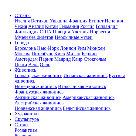
Страны
Италия
Ватикан
Украина
Франция
Египет
Испания
Чехия
Англия
Китай
Германия
Россия
Голландия
Финляндия
США
Швеция
Австрия
Норвегия
Музеи без билетов
Необычные музеи
Города
Барселона
Нью-Йорк
Лондон
Рим
Мюнхен
Москва
Петербург
Киев
Милан
Берлин
Амстердам
Париж
Мадрид
Каир
Стокгольм
Прага
Вена
Осло
Живопись
Голландская живопись
Испанская живопись
Русская
живопись
Немецкая живопись
Итальянская живопись
Французская живопись
Английская живопись
Американская живопись
Австрийская живопись
Норвежская живопись
Бельгийская живопись
Художники
Скульптура
Стили
Романтизм
Реализм