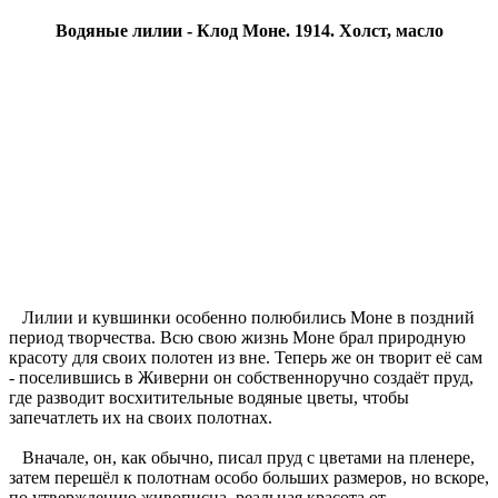
Водяные лилии - Клод Моне. 1914. Холст, масло
Лилии и кувшинки особенно полюбились Моне в поздний
период творчества. Всю свою жизнь Моне брал природную
красоту для своих полотен из вне. Теперь же он творит её сам
- поселившись в Живерни он собственноручно создаёт пруд,
где разводит восхитительные водяные цветы, чтобы
запечатлеть их на своих полотнах.
Вначале, он, как обычно, писал пруд с цветами на пленере,
затем перешёл к полотнам особо больших размеров, но вскоре,
по утверждению живописца, реальная красота от