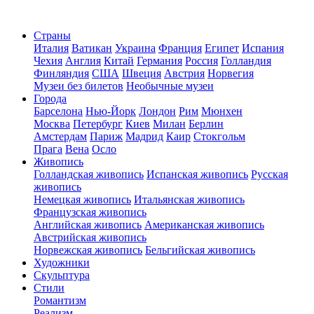
Страны
Италия
Ватикан
Украина
Франция
Египет
Испания
Чехия
Англия
Китай
Германия
Россия
Голландия
Финляндия
США
Швеция
Австрия
Норвегия
Музеи без билетов
Необычные музеи
Города
Барселона
Нью-Йорк
Лондон
Рим
Мюнхен
Москва
Петербург
Киев
Милан
Берлин
Амстердам
Париж
Мадрид
Каир
Стокгольм
Прага
Вена
Осло
Живопись
Голландская живопись
Испанская живопись
Русская
живопись
Немецкая живопись
Итальянская живопись
Французская живопись
Английская живопись
Американская живопись
Австрийская живопись
Норвежская живопись
Бельгийская живопись
Художники
Скульптура
Стили
Романтизм
Реализм