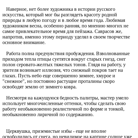
Наверное, нет более художника в истории русского
искусства, который мог бы разглядеть красоту родной
природы в любую погоду и в любое время года. Любимая
художником весна, особенно ранняя, по мнению многих не
самое привлекательное время для пейзажа. Саврасов же,
напротив, именно этому периоду уделял в своем творчестве
основное внимание.
Работа полна предчувствия пробуждения. Взволнованные
приходом тепла птицы суетятся вокруг старых гнезд, снег
полон серовато-желтых тяжелых тонов. Глядя на работу, у
зрителя возникает иллюзия, что снежный покров тает на
глазах. Пусть небо еще совершенно зимнее, хмурое и
"снежное", но постоянно растущие проталины скоро
освободят землю от зимнего ковра.
Несмотря на кажущуюся бедность палитры, мастер умело
использует многочисленные оттенки, чтобы сделать свою
работу необыкновенно реалистичной по форме и тонкой,
необыкновенно лиричной по содержанию.
Церквушка, приземистые избы - еще не вполне
освободились от снега, но невидимое на картине солнце уже