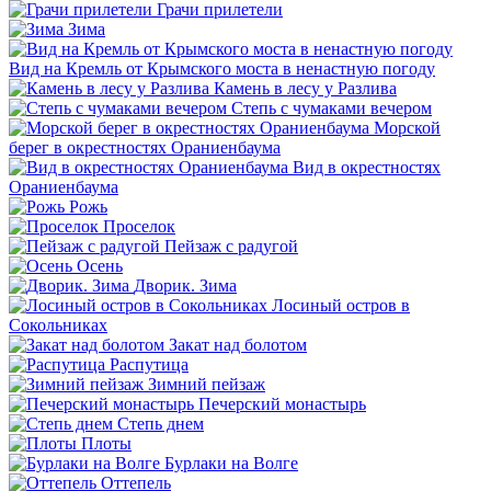
Грачи прилетели
Зима
Вид на Кремль от Крымского моста в ненастную погоду
Камень в лесу у Разлива
Степь с чумаками вечером
Морской
берег в окрестностях Ораниенбаума
Вид в окрестностях
Ораниенбаума
Рожь
Проселок
Пейзаж с радугой
Осень
Дворик. Зима
Лосиный остров в
Сокольниках
Закат над болотом
Распутица
Зимний пейзаж
Печерский монастырь
Степь днем
Плоты
Бурлаки на Волге
Оттепель