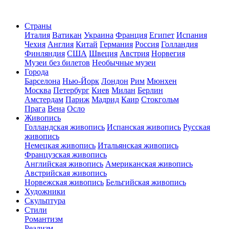
Страны
Италия
Ватикан
Украина
Франция
Египет
Испания
Чехия
Англия
Китай
Германия
Россия
Голландия
Финляндия
США
Швеция
Австрия
Норвегия
Музеи без билетов
Необычные музеи
Города
Барселона
Нью-Йорк
Лондон
Рим
Мюнхен
Москва
Петербург
Киев
Милан
Берлин
Амстердам
Париж
Мадрид
Каир
Стокгольм
Прага
Вена
Осло
Живопись
Голландская живопись
Испанская живопись
Русская
живопись
Немецкая живопись
Итальянская живопись
Французская живопись
Английская живопись
Американская живопись
Австрийская живопись
Норвежская живопись
Бельгийская живопись
Художники
Скульптура
Стили
Романтизм
Реализм