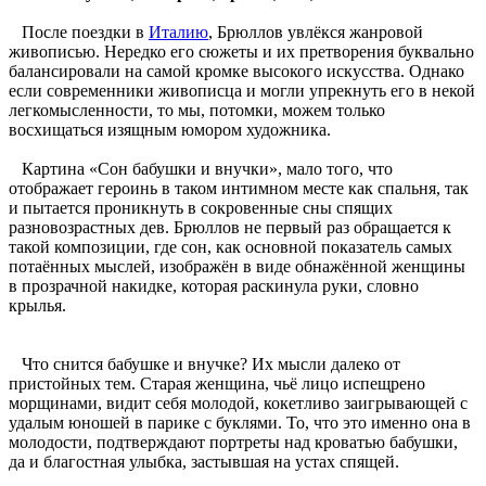
После поездки в
Италию
, Брюллов увлёкся жанровой
живописью. Нередко его сюжеты и их претворения буквально
балансировали на самой кромке высокого искусства. Однако
если современники живописца и могли упрекнуть его в некой
легкомысленности, то мы, потомки, можем только
восхищаться изящным юмором художника.
Картина «Сон бабушки и внучки», мало того, что
отображает героинь в таком интимном месте как спальня, так
и пытается проникнуть в сокровенные сны спящих
разновозрастных дев. Брюллов не первый раз обращается к
такой композиции, где сон, как основной показатель самых
потаённых мыслей, изображён в виде обнажённой женщины
в прозрачной накидке, которая раскинула руки, словно
крылья.
Что снится бабушке и внучке? Их мысли далеко от
пристойных тем. Старая женщина, чьё лицо испещрено
морщинами, видит себя молодой, кокетливо заигрывающей с
удалым юношей в парике с буклями. То, что это именно она в
молодости, подтверждают портреты над кроватью бабушки,
да и благостная улыбка, застывшая на устах спящей.