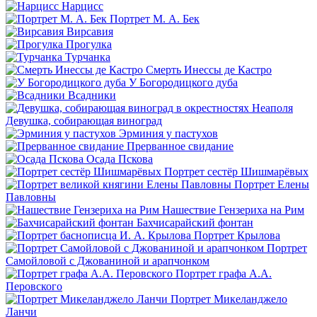
Нарцисс
Портрет М. А. Бек
Вирсавия
Прогулка
Турчанка
Смерть Инессы де Кастро
У Богородицкого дуба
Всадники
Девушка, собирающая виноград
Эрминия у пастухов
Прерванное свидание
Осада Пскова
Портрет сестёр Шишмарёвых
Портрет Елены
Павловны
Нашествие Гензериха на Рим
Бахчисарайский фонтан
Портрет Крылова
Портрет
Самойловой с Джованиной и арапчонком
Портрет графа А.А.
Перовского
Портрет Микеланджело
Ланчи