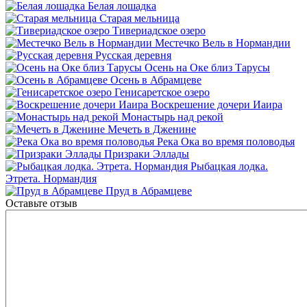
Белая лошадка
Старая мельница
Тивериадское озеро
Местечко Вель в Нормандии
Русская деревня
Осень на Оке близ Тарусы
Осень в Абрамцеве
Генисаретское озеро
Воскрешение дочери Иаира
Монастырь над рекой
Мечеть в Дженине
Река Ока во время половодья
Призраки Эллады
Рыбацкая лодка.
Этрета. Нормандия
Пруд в Абрамцеве
Оставьте отзыв