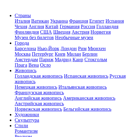
Страны
Италия
Ватикан
Украина
Франция
Египет
Испания
Чехия
Англия
Китай
Германия
Россия
Голландия
Финляндия
США
Швеция
Австрия
Норвегия
Музеи без билетов
Необычные музеи
Города
Барселона
Нью-Йорк
Лондон
Рим
Мюнхен
Москва
Петербург
Киев
Милан
Берлин
Амстердам
Париж
Мадрид
Каир
Стокгольм
Прага
Вена
Осло
Живопись
Голландская живопись
Испанская живопись
Русская
живопись
Немецкая живопись
Итальянская живопись
Французская живопись
Английская живопись
Американская живопись
Австрийская живопись
Норвежская живопись
Бельгийская живопись
Художники
Скульптура
Стили
Романтизм
Реализм