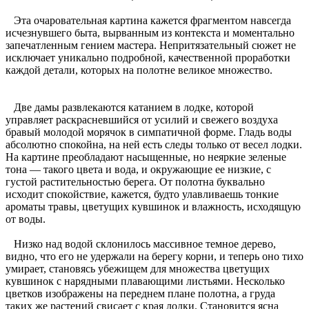
Эта очаровательная картина кажется фрагментом навсегда
исчезнувшего быта, вырванным из контекста и моментально
запечатленным гением мастера. Непритязательный сюжет не
исключает уникально подробной, качественной проработки
каждой детали, которых на полотне великое множество.
Две дамы развлекаются катанием в лодке, которой
управляет раскрасневшийся от усилий и свежего воздуха
бравый молодой морячок в симпатичной форме. Гладь воды
абсолютно спокойна, на ней есть следы только от весел лодки.
На картине преобладают насыщенные, но неяркие зеленые
тона — такого цвета и вода, и окружающие ее низкие, с
густой растительностью берега. От полотна буквально
исходит спокойствие, кажется, будто улавливаешь тонкие
ароматы травы, цветущих кувшинок и влажность, исходящую
от воды.
Низко над водой склонилось массивное темное дерево,
видно, что его не удержали на берегу корни, и теперь оно тихо
умирает, становясь убежищем для множества цветущих
кувшинок с нарядными плавающими листьями. Несколько
цветков изображены на переднем плане полотна, а груда
таких же растений свисает с края лодки. Становится ясна