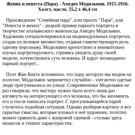
Жених и невеста (Пара) - Амедео Модильяни. 1915-1916.
Холст, масло. 55,2 x 46,4 см
Произведение "Семейная пара", или просто "Пара", или
"Невеста и жених" - редкий пример парного портрета в
творчестве итальянского живописца Амедео Модильяни.
Художник специализировался на индивидуальных портретах,
создав их великое множество, отдавая главенствующую роль
одному персонажу. Модильяни кропотливо и внимательно
изучал портретируемого, стремясь увидеть душу своей
модели, почувствовать суть человека. И вдруг неожиданно
парный портрет...
Поэт Жан Кокто вспоминал, что пару, которую мы видим на
полотне, Модильяни заприметил случайно - элегантно одетые
люди прогуливались по улице. Современники Модильяни не
раз говорили, что мастеру нужно было всего лишь раз
взглянуть на интересующего его человека, что бы запомнить
его и после написать портрет. С прогуливающейся парой
случилось подобная ситуация. Однако разбирая картину и все
скрытые смыслы, которые вложил в неё художник, полотно
можно сравнить даже с жанровой сценкой - столько здесь
нюансов и тонких характеристик.