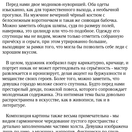
Перед нами двое модников-нуворишей. Оба одеты
изысканно, как для торжественного выхода, а необычной
прогулки. На мужчине вечерний чёрный костюм с
белоснежным воротничком и такая же сияющая бабочка.
Можно заметить ободок шляпы, судя по размеру полей,
наверняка, это цилиндр или что-то подобное. Одежду его
спутницы мы не видим, можем только отметить собранную
причёску и серьги, при этом утрированно большие,
выходящие за рамки того, что могла бы позволить себе леди с
хорошим вкусом.
В целом, художник изобразил пару карикатурно, кричаще, и
портрет никак не может претендовать на серьёзность - мастер
развлекается и иронизирует, делая акцент на буржуазности и
мещанстве своих героев. Более того, можно заметить, что
девушка гораздо моложе своего спутника. Будто перед нами
престарелый денди, пожилой повеса, которого сопровождает
молоденькая содержанка. Эта интимная тема была довольно
распространена в искусстве, как в живописи, так и в
литературе.
Композиция картины также весьма примечательна - мы
видим гармоничное чередование пустого пространства с
детально заполненными частями холста. Девушка изображена
лишь по шею, а мужчина, напротив, фактически по грудь.