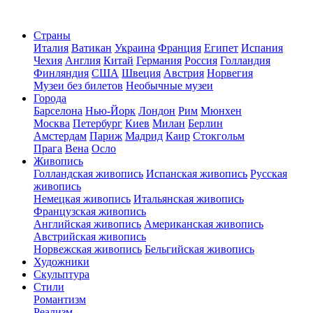
Страны
Италия
Ватикан
Украина
Франция
Египет
Испания
Чехия
Англия
Китай
Германия
Россия
Голландия
Финляндия
США
Швеция
Австрия
Норвегия
Музеи без билетов
Необычные музеи
Города
Барселона
Нью-Йорк
Лондон
Рим
Мюнхен
Москва
Петербург
Киев
Милан
Берлин
Амстердам
Париж
Мадрид
Каир
Стокгольм
Прага
Вена
Осло
Живопись
Голландская живопись
Испанская живопись
Русская
живопись
Немецкая живопись
Итальянская живопись
Французская живопись
Английская живопись
Американская живопись
Австрийская живопись
Норвежская живопись
Бельгийская живопись
Художники
Скульптура
Стили
Романтизм
Реализм