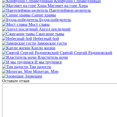
Конфуций Справедливый
Магомет на горе Хира
Пантелеймон-целитель
Синие храмы
Будда-победитель
Мост славы
Ангел последний
Сжигание тьмы
Небесный бой
Заморские гости
Капли жизни
Святой Сергий Радонежский
Властитель ночи
И мы трудимся
Три радости
Мохеган. Мэн
Зловещие
Оставьте отзыв