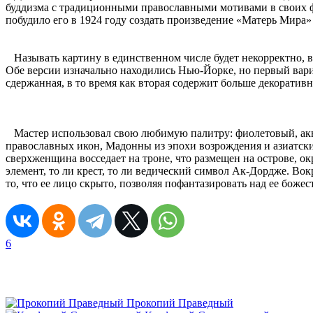
буддизма с традиционными православными мотивами в своих ф
побудило его в 1924 году создать произведение «Матерь Мира»
Называть картину в единственном числе будет некорректно, ве
Обе версии изначально находились Нью-Йорке, но первый вари
сдержанная, в то время как вторая содержит больше декоратив
Мастер использовал свою любимую палитру: фиолетовый, аква
православных икон, Мадонны из эпохи возрождения и азиатски
сверхженщина восседает на троне, что размещен на острове, о
элемент, то ли крест, то ли ведический символ Ак-Дордже. В
то, что ее лицо скрыто, позволяя пофантазировать над ее боже
6
Прокопий Праведный