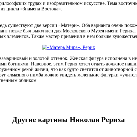
илософских трудах и изобразительном искусстве. Тема восточн
 из цикла «Знамена Востока».
дь существуют две версии «Матери». Оба варианта очень похожи 
ант позже был выкуплен для Московского Музея имени Рериха. С
ных элементов. Также мастер применил в нем больше художестве
мариновый и золотой оттенок. Женская фигура исполнена в инт
ми богинями. Наверное, этим Рерих хотел отдать должное нашим
круженном рекой жизни, что как будто светится от животворной
округ алмазного нимба можно увидеть маленькие фигурки «учите
ственным обликом.
Другие картины Николая Рериха