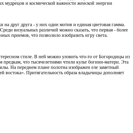
ых мудрецов и космической важности женской энергии
на друг друга - у них один мотив и единая цветовая гамма.
реди визуальных различий можно сказать, что первая - более
нных приемов, что позволило изобразить игру света.
ересном стиле. В ней можно уловить что-то от Богородицы из
 предкам, что тысячелетиями чтили культ богини-матери. Эта
 силы. На переднем плане полотна изображен еле заметный
лей востока». Притягательность образа владычицы дополняет