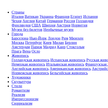
Страны
Италия
Ватикан
Украина
Франция
Египет
Испания
Чехия
Англия
Китай
Германия
Россия
Голландия
Финляндия
США
Швеция
Австрия
Норвегия
Музеи без билетов
Необычные музеи
Города
Барселона
Нью-Йорк
Лондон
Рим
Мюнхен
Москва
Петербург
Киев
Милан
Берлин
Амстердам
Париж
Мадрид
Каир
Стокгольм
Прага
Вена
Осло
Живопись
Голландская живопись
Испанская живопись
Русская жив
Немецкая живопись
Итальянская живопись
Французская
Английская живопись
Американская живопись
Австрийс
Норвежская живопись
Бельгийская живопись
Художники
Скульптура
Стили
Романтизм
Реализм
Импрессионизм
Сюрреализм