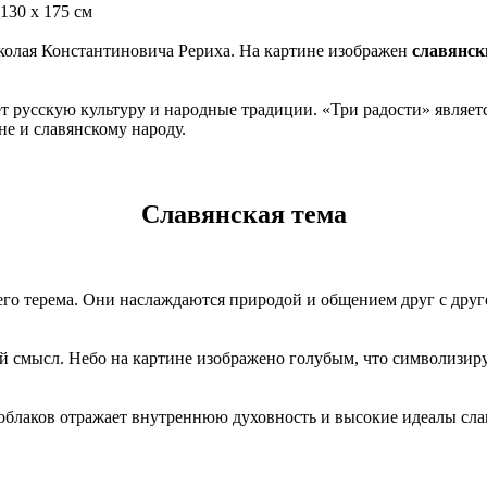
130 x 175 см
колая Константиновича Рериха. На картине изображен
славянск
т русскую культуру и народные традиции. «Три радости» являет
е и славянскому народу.
Славянская тема
его терема. Они наслаждаются природой и общением друг с друг
й смысл. Небо на картине изображено голубым, что символизир
 облаков отражает внутреннюю духовность и высокие идеалы сла