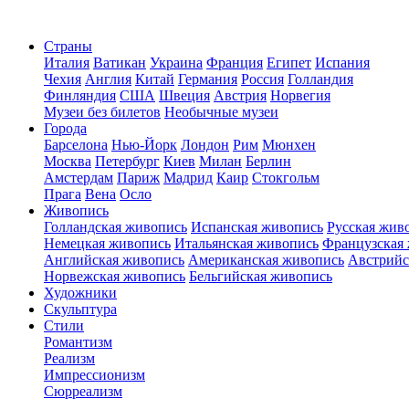
Страны
Италия
Ватикан
Украина
Франция
Египет
Испания
Чехия
Англия
Китай
Германия
Россия
Голландия
Финляндия
США
Швеция
Австрия
Норвегия
Музеи без билетов
Необычные музеи
Города
Барселона
Нью-Йорк
Лондон
Рим
Мюнхен
Москва
Петербург
Киев
Милан
Берлин
Амстердам
Париж
Мадрид
Каир
Стокгольм
Прага
Вена
Осло
Живопись
Голландская живопись
Испанская живопись
Русская жив
Немецкая живопись
Итальянская живопись
Французская
Английская живопись
Американская живопись
Австрийс
Норвежская живопись
Бельгийская живопись
Художники
Скульптура
Стили
Романтизм
Реализм
Импрессионизм
Сюрреализм