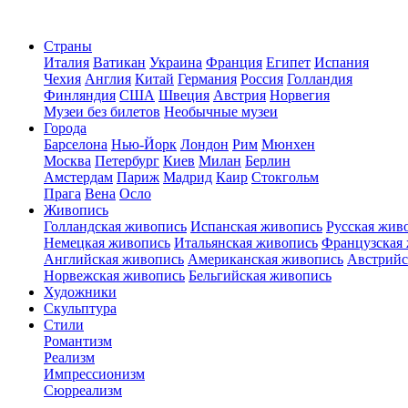
Страны
Италия
Ватикан
Украина
Франция
Египет
Испания
Чехия
Англия
Китай
Германия
Россия
Голландия
Финляндия
США
Швеция
Австрия
Норвегия
Музеи без билетов
Необычные музеи
Города
Барселона
Нью-Йорк
Лондон
Рим
Мюнхен
Москва
Петербург
Киев
Милан
Берлин
Амстердам
Париж
Мадрид
Каир
Стокгольм
Прага
Вена
Осло
Живопись
Голландская живопись
Испанская живопись
Русская жив
Немецкая живопись
Итальянская живопись
Французская
Английская живопись
Американская живопись
Австрийс
Норвежская живопись
Бельгийская живопись
Художники
Скульптура
Стили
Романтизм
Реализм
Импрессионизм
Сюрреализм