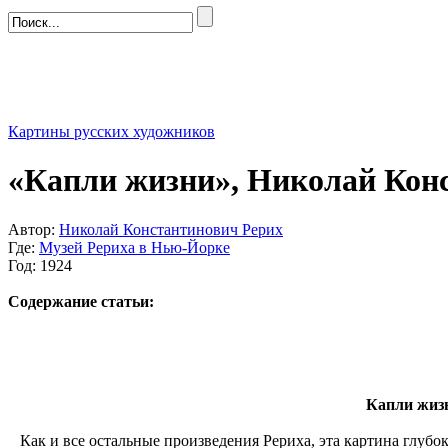
Картины русских художников
«Капли жизни», Николай Кон
Автор:
Николай Константинович Рерих
Где:
Музей Рериха в Нью-Йорке
Год: 1924
Содержание статьи:
Капли жизн
Как и все остальные произведения Рериха, эта картина глубо