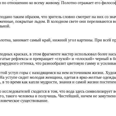
л по отношению ко всему живому. Полотно отражает его филосо
ано таким образом, что зритель словно смотрит на них со зна
женные, покрытые льдом. В холодном свете они переливаются вс
льной.
лотна, занимает самый край, нижний угол картины. При всей пр
одных красках, в этом фрагменте мастер использовал более на
огатые рефлексы и превращает «глухой» и «плоский» черный в бо
умрудного оттенка, что разнообразит цветовую гамму и усилива
той уступ горы с находящимся на нем источником жизни. Худож
 На уступе сидит молодая женщина, одетая в ярко-желтые одежд
, в то время как капли мудрости, знания и самой жизни постепе
следователей сходится в том, что вода здесь символизирует все
го, такого человека и получишь. Чистейший, ничем не замутне
ловеческое существование.