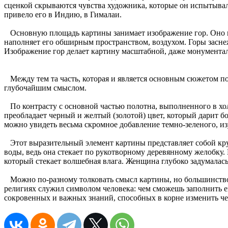
сценкой скрываются чувства художника, которые он испытыва
привело его в Индию, в Гималаи.
Основную площадь картины занимает изображение гор. Оно под
наполняет его обширным пространством, воздухом. Горы засне
Изображение гор делает картину масштабной, даже монумента
Между тем та часть, которая и является основным сюжетом по
глубочайшим смыслом.
По контрасту с основной частью полотна, выполненного в хол
преобладает черный и желтый (золотой) цвет, который дарит б
можно увидеть весьма скромное добавление темно-зеленого, из
Этот выразительный элемент картины представляет собой кру
воды, ведь она стекает по рукотворному деревянному желобку.
который стекает волшебная влага. Женщина глубоко задумалась
Можно по-разному толковать смысл картины, но большинство ис
религиях служил символом человека: чем сможешь заполнить е
сокровенных и важных знаний, способных в корне изменить че