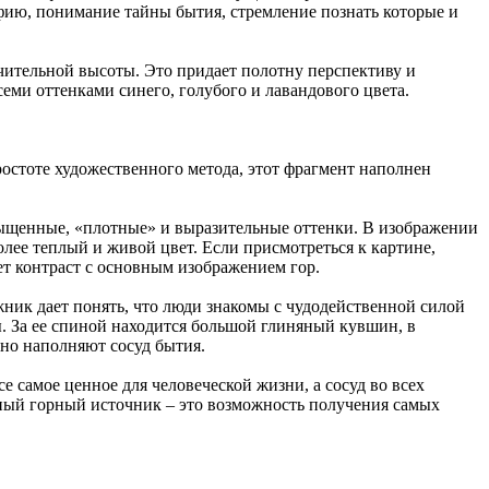
фию, понимание тайны бытия, стремление познать которые и
чительной высоты. Это придает полотну перспективу и
еми оттенками синего, голубого и лавандового цвета.
остоте художественного метода, этот фрагмент наполнен
сыщенные, «плотные» и выразительные оттенки. В изображении
лее теплый и живой цвет. Если присмотреться к картине,
ет контраст с основным изображением гор.
ник дает понять, что люди знакомы с чудодейственной силой
ы. За ее спиной находится большой глиняный кувшин, в
нно наполняют сосуд бытия.
 самое ценное для человеческой жизни, а сосуд во всех
нный горный источник – это возможность получения самых