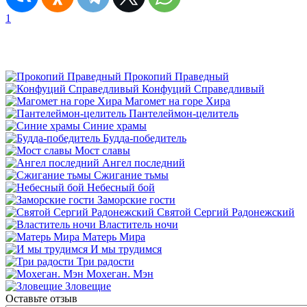
1
Прокопий Праведный
Конфуций Справедливый
Магомет на горе Хира
Пантелеймон-целитель
Синие храмы
Будда-победитель
Мост славы
Ангел последний
Сжигание тьмы
Небесный бой
Заморские гости
Святой Сергий Радонежский
Властитель ночи
Матерь Мира
И мы трудимся
Три радости
Мохеган. Мэн
Зловещие
Оставьте отзыв