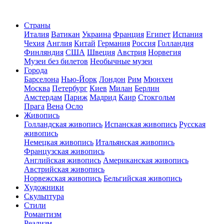
Страны
Италия
Ватикан
Украина
Франция
Египет
Испания
Чехия
Англия
Китай
Германия
Россия
Голландия
Финляндия
США
Швеция
Австрия
Норвегия
Музеи без билетов
Необычные музеи
Города
Барселона
Нью-Йорк
Лондон
Рим
Мюнхен
Москва
Петербург
Киев
Милан
Берлин
Амстердам
Париж
Мадрид
Каир
Стокгольм
Прага
Вена
Осло
Живопись
Голландская живопись
Испанская живопись
Русская
живопись
Немецкая живопись
Итальянская живопись
Французская живопись
Английская живопись
Американская живопись
Австрийская живопись
Норвежская живопись
Бельгийская живопись
Художники
Скульптура
Стили
Романтизм
Реализм