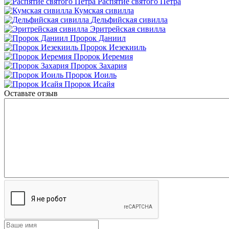
Распятие святого Петра
Кумская сивилла
Дельфийская сивилла
Эритрейская сивилла
Пророк Даниил
Пророк Иезекииль
Пророк Иеремия
Пророк Захария
Пророк Иоиль
Пророк Исайя
Оставьте отзыв