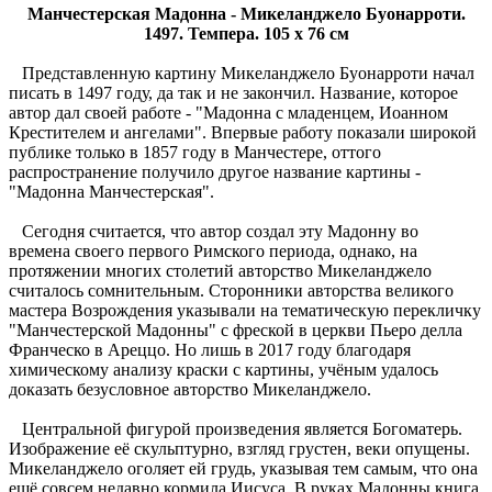
Манчестерская Мадонна - Микеланджело Буонарроти.
1497. Темпера. 105 x 76 см
Представленную картину Микеланджело Буонарроти начал
писать в 1497 году, да так и не закончил. Название, которое
автор дал своей работе - "Мадонна с младенцем, Иоанном
Крестителем и ангелами". Впервые работу показали широкой
публике только в 1857 году в Манчестере, оттого
распространение получило другое название картины -
"Мадонна Манчестерская".
Сегодня считается, что автор создал эту Мадонну во
времена своего первого Римского периода, однако, на
протяжении многих столетий авторство Микеланджело
считалось сомнительным. Сторонники авторства великого
мастера Возрождения указывали на тематическую перекличку
"Манчестерской Мадонны" с фреской в церкви Пьеро делла
Франческо в Ареццо. Но лишь в 2017 году благодаря
химическому анализу краски с картины, учёным удалось
доказать безусловное авторство Микеланджело.
Центральной фигурой произведения является Богоматерь.
Изображение её скульптурно, взгляд грустен, веки опущены.
Микеланджело оголяет ей грудь, указывая тем самым, что она
ещё совсем недавно кормила Иисуса. В руках Мадонны книга