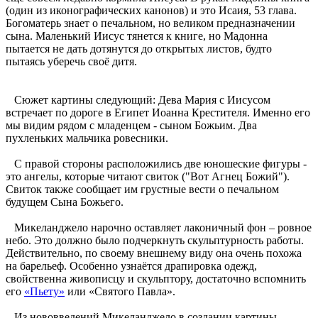
(один из иконографических канонов) и это Исаия, 53 глава.
Богоматерь знает о печальном, но великом предназначении
сына. Маленький Иисус тянется к книге, но Мадонна
пытается не дать дотянутся до открытых листов, будто
пытаясь уберечь своё дитя.
Сюжет картины следующий: Дева Мария с Иисусом
встречает по дороге в Египет Иоанна Крестителя. Именно его
мы видим рядом с младенцем - сыном Божьим. Два
пухленьких мальчика ровесники.
С правой стороны расположились две юношеские фигуры -
это ангелы, которые читают свиток ("Вот Агнец Божий").
Свиток также сообщает им грустные вести о печальном
будущем Сына Божьего.
Микеланджело нарочно оставляет лаконичный фон – ровное
небо. Это должно было подчеркнуть скульптурность работы.
Действительно, по своему внешнему виду она очень похожа
на барельеф. Особенно узнаётся драпировка одежд,
свойственна живописцу и скульптору, достаточно вспомнить
его
«Пьету»
или «Святого Павла».
Из нововведений Микеланджело в создании картины -