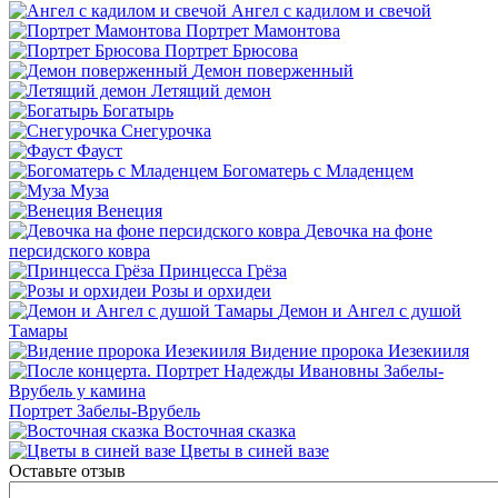
Ангел с кадилом и свечой
Портрет Мамонтова
Портрет Брюсова
Демон поверженный
Летящий демон
Богатырь
Снегурочка
Фауст
Богоматерь с Младенцем
Муза
Венеция
Девочка на фоне
персидского ковра
Принцесса Грёза
Розы и орхидеи
Демон и Ангел с душой
Тамары
Видение пророка Иезекииля
Портрет Забелы-Врубель
Восточная сказка
Цветы в синей вазе
Оставьте отзыв