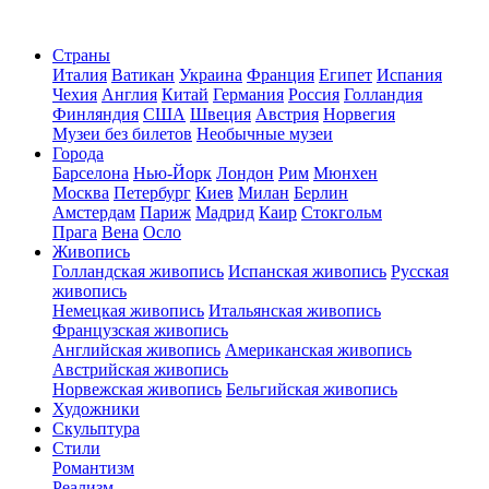
Страны
Италия
Ватикан
Украина
Франция
Египет
Испания
Чехия
Англия
Китай
Германия
Россия
Голландия
Финляндия
США
Швеция
Австрия
Норвегия
Музеи без билетов
Необычные музеи
Города
Барселона
Нью-Йорк
Лондон
Рим
Мюнхен
Москва
Петербург
Киев
Милан
Берлин
Амстердам
Париж
Мадрид
Каир
Стокгольм
Прага
Вена
Осло
Живопись
Голландская живопись
Испанская живопись
Русская
живопись
Немецкая живопись
Итальянская живопись
Французская живопись
Английская живопись
Американская живопись
Австрийская живопись
Норвежская живопись
Бельгийская живопись
Художники
Скульптура
Стили
Романтизм
Реализм