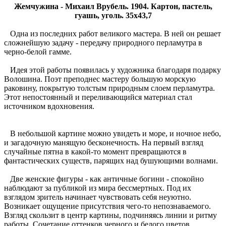
Жемчужина - Михаил Врубель. 1904. Картон, пастель,
гуашь, уголь. 35х43,7
Одна из последних работ великого мастера. В ней он решает
сложнейшую задачу - передачу природного перламутра в
черно-белой гамме.
Идея этой работы появилась у художника благодаря подарку
Волошина. Поэт преподнес мастеру большую морскую
раковину, покрытую толстым природным слоем перламутра.
Этот непостоянный и переливающийся материал стал
источником вдохновения.
В небольшой картине можно увидеть и море, и ночное небо,
и загадочную манящую бесконечность. На первый взгляд
случайные пятна в какой-то момент превращаются в
фантастических существ, парящих над бушующими волнами.
Две женские фигуры - как античные богини - спокойно
наблюдают за публикой из мира бессмертных. Под их
взглядом зритель начинает чувствовать себя неуютно.
Возникает ощущение присутствия чего-то непознаваемого.
Взгляд скользит в центр картины, подчиняясь линии и ритму
работы. Сочетание оттенков черного и белого цветов,