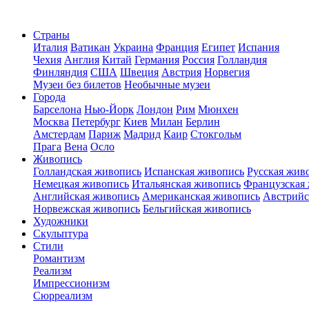
Страны
Италия
Ватикан
Украина
Франция
Египет
Испания
Чехия
Англия
Китай
Германия
Россия
Голландия
Финляндия
США
Швеция
Австрия
Норвегия
Музеи без билетов
Необычные музеи
Города
Барселона
Нью-Йорк
Лондон
Рим
Мюнхен
Москва
Петербург
Киев
Милан
Берлин
Амстердам
Париж
Мадрид
Каир
Стокгольм
Прага
Вена
Осло
Живопись
Голландская живопись
Испанская живопись
Русская жив
Немецкая живопись
Итальянская живопись
Французская
Английская живопись
Американская живопись
Австрийс
Норвежская живопись
Бельгийская живопись
Художники
Скульптура
Стили
Романтизм
Реализм
Импрессионизм
Сюрреализм