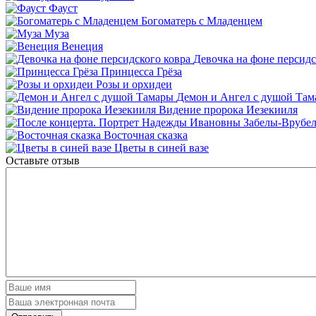
Фауст
Богоматерь с Младенцем
Муза
Венеция
Девочка на фоне персидс
Принцесса Грёза
Розы и орхидеи
Демон и Ангел с душой Та
Видение пророка Иезекииля
Восточная сказка
Цветы в синей вазе
Оставьте отзыв