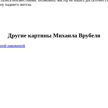
ались неизвестными. Возможно, мастер не нашел достаточно гл
зу падшего ангела.
Другие картины Михаила Врубеля
жной раковиной