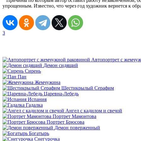
Причины по которым автор оставил работу незаконченной, ост
упрощенным. Известно, что через год художник вернется к обра
3
Автопортрет с жемчу
Демон сидящий
Сирень
Пан
Жемчужина
Шестикрылый Серафим
Царевна-Лебедь
Испания
Гадалка
Ангел с кадилом и свечой
Портрет Мамонтова
Портрет Брюсова
Демон поверженный
Богатырь
Снегурочка