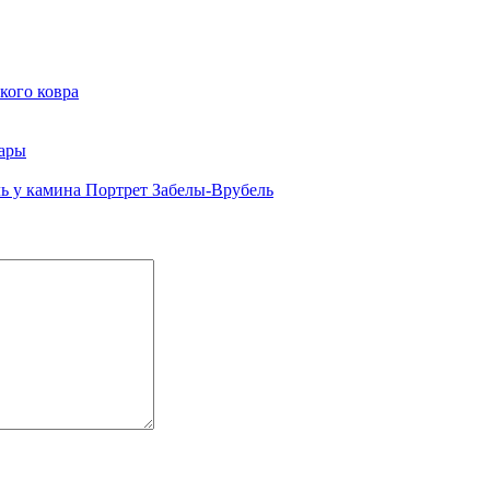
кого ковра
мары
Портрет Забелы-Врубель