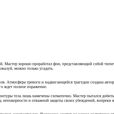
й. Мастер хорошо проработал фон, представляющий собой типич
ожалуй, можно только угадать.
в. Атмосфера тревоги и надвигающейся трагедии создана автор
го ждет полное поражение.
 контуры тела лишь намечены схематично. Мастер пытался доби
, непокорности и отважной защиты своих убеждений, вопреки все