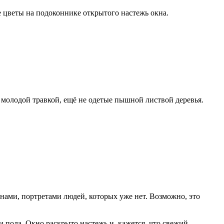
 цветы на подоконнике открытого настежь окна.
 молодой травкой, ещё не одетые пышной листвой деревья.
ами, портретами людей, которых уже нет. Возможно, это
пола. Окно раскрыто настежь и, кажется, что свежий