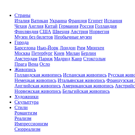
Страны
Италия
Ватикан
Украина
Франция
Египет
Испания
Чехия
Англия
Китай
Германия
Россия
Голландия
Финляндия
США
Швеция
Австрия
Норвегия
Музеи без билетов
Необычные музеи
Города
Барселона
Нью-Йорк
Лондон
Рим
Мюнхен
Москва
Петербург
Киев
Милан
Берлин
Амстердам
Париж
Мадрид
Каир
Стокгольм
Прага
Вена
Осло
Живопись
Голландская живопись
Испанская живопись
Русская жив
Немецкая живопись
Итальянская живопись
Французская
Английская живопись
Американская живопись
Австрийс
Норвежская живопись
Бельгийская живопись
Художники
Скульптура
Стили
Романтизм
Реализм
Импрессионизм
Сюрреализм