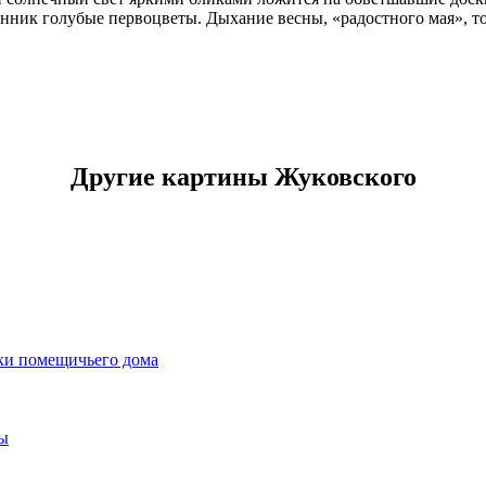
онник голубые первоцветы. Дыхание весны, «радостного мая», т
Другие картины Жуковского
ки помещичьего дома
ны