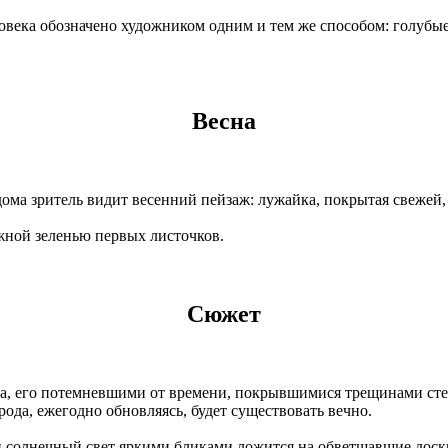
века обозначено художником одним и тем же способом: голубые
Весна
ома зритель видит весенний пейзаж: лужайка, покрытая свежей,
ежной зеленью первых листочков.
Сюжет
а, его потемневшими от времени, покрывшимися трещинами стен
ирода, ежегодно обновляясь, будет существовать вечно.
 солнечный свет яркими бликами ложится на обветшавшие доски 