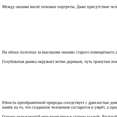
Между окнами висят похожие портреты. Даже присутствие чело
На обоих полотнах за высокими окнами старого помещичьего д
Голубоватая дымка окружает ветви деревьев, чуть тронутые н
Юность преображённой природы соседствует с дряхлостью дом
намёк на то, что созданное человеком состарится и умрёт, а пр
Однако окружающий мир вторгается в старую усадьбу. Весёлый