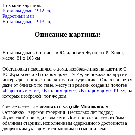
Похожие картины:
В старом доме, 1912 год
Радостный май
В старом доме, 1913 год
Описание картины:
В старом доме - Станислав Юлианович Жуковский. Холст,
масло. 81 x 105 см
Обстановка помещичьего дома, изображённая на картине С.
Ю. Жуковского «В старом доме. 1914», не похожа на другие
интерьеры, привлекшие внимание художника. Она отличается
даже от близких по теме, месту и времени создания полотен
«Радостный май»
,
«В старом доме»
,
«В старом доме. 1913»
, на
которых изображён тот же дом.
Скорее всего, это
комната в усадьбе Милюковых
в
Островках Тверской губернии. Несколько лет подряд
Жуковский проводил там лето. Дом привлекал его особым
обаянием старины, исполненным сдержанного достоинства
дворянским укладом, исчезающим со сменой веков.