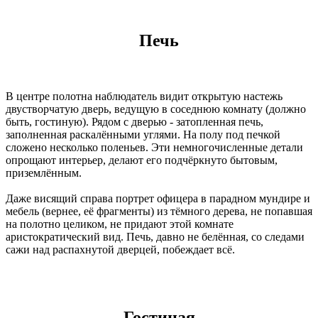
Печь
В центре полотна наблюдатель видит открытую настежь
двустворчатую дверь, ведущую в соседнюю комнату (должно
быть, гостиную). Рядом с дверью - затопленная печь,
заполненная раскалёнными углями. На полу под печкой
сложено несколько поленьев. Эти немногочисленные детали
опрощают интерьер, делают его подчёркнуто бытовым,
приземлённым.
Даже висящий справа портрет офицера в парадном мундире и
мебель (вернее, её фрагменты) из тёмного дерева, не попавшая
на полотно целиком, не придают этой комнате
аристократический вид. Печь, давно не белённая, со следами
сажи над распахнутой дверцей, побеждает всё.
Гостиная