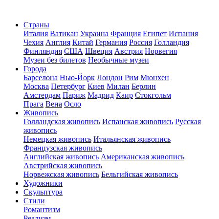
Страны
Италия
Ватикан
Украина
Франция
Египет
Испания
Чехия
Англия
Китай
Германия
Россия
Голландия
Финляндия
США
Швеция
Австрия
Норвегия
Музеи без билетов
Необычные музеи
Города
Барселона
Нью-Йорк
Лондон
Рим
Мюнхен
Москва
Петербург
Киев
Милан
Берлин
Амстердам
Париж
Мадрид
Каир
Стокгольм
Прага
Вена
Осло
Живопись
Голландская живопись
Испанская живопись
Русская
живопись
Немецкая живопись
Итальянская живопись
Французская живопись
Английская живопись
Американская живопись
Австрийская живопись
Норвежская живопись
Бельгийская живопись
Художники
Скульптура
Стили
Романтизм
Реализм