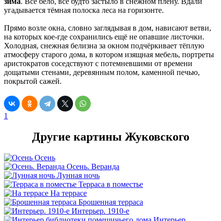
зима
. Всё бело, всё будто застыло в снежном плену. Вдали
угадывается тёмная полоска леса на горизонте.
Прямо возле окна, словно заглядывая в дом, нависают ветви,
на которых кое-где сохранились ещё не опавшие листочки.
Холодная, снежная белизна за окном подчёркивает тёплую
атмосферу старого дома, в котором изящная мебель, портреты
аристократов соседствуют с потемневшими от времени
дощатыми стенами, деревянным полом, каменной печью,
покрытой сажей.
1
Другие картины Жуковского
Осень
Осень. Веранда
Лунная ночь
Терраса в поместье
На террасе
Брошенная терраса
Интерьер. 1910-е
Интерьер