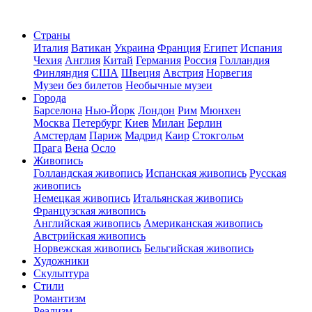
Страны
Италия
Ватикан
Украина
Франция
Египет
Испания
Чехия
Англия
Китай
Германия
Россия
Голландия
Финляндия
США
Швеция
Австрия
Норвегия
Музеи без билетов
Необычные музеи
Города
Барселона
Нью-Йорк
Лондон
Рим
Мюнхен
Москва
Петербург
Киев
Милан
Берлин
Амстердам
Париж
Мадрид
Каир
Стокгольм
Прага
Вена
Осло
Живопись
Голландская живопись
Испанская живопись
Русская
живопись
Немецкая живопись
Итальянская живопись
Французская живопись
Английская живопись
Американская живопись
Австрийская живопись
Норвежская живопись
Бельгийская живопись
Художники
Скульптура
Стили
Романтизм
Реализм