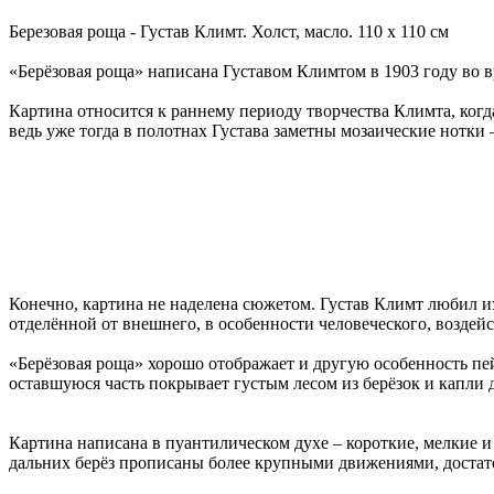
Березовая роща - Густав Климт. Холст, масло. 110 x 110 см
«Берёзовая роща» написана Густавом Климтом в 1903 году во в
Картина относится к раннему периоду творчества Климта, когда
ведь уже тогда в полотнах Густава заметны мозаические нотки
Конечно, картина не наделена сюжетом. Густав Климт любил изо
отделённой от внешнего, в особенности человеческого, воздейс
«Берёзовая роща» хорошо отображает и другую особенность пе
оставшуюся часть покрывает густым лесом из берёзок и капли 
Картина написана в пуантилическом духе – короткие, мелкие и 
дальних берёз прописаны более крупными движениями, достато