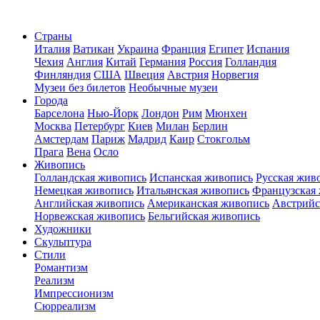
Страны
Италия
Ватикан
Украина
Франция
Египет
Испания
Чехия
Англия
Китай
Германия
Россия
Голландия
Финляндия
США
Швеция
Австрия
Норвегия
Музеи без билетов
Необычные музеи
Города
Барселона
Нью-Йорк
Лондон
Рим
Мюнхен
Москва
Петербург
Киев
Милан
Берлин
Амстердам
Париж
Мадрид
Каир
Стокгольм
Прага
Вена
Осло
Живопись
Голландская живопись
Испанская живопись
Русская жив
Немецкая живопись
Итальянская живопись
Французская
Английская живопись
Американская живопись
Австрийс
Норвежская живопись
Бельгийская живопись
Художники
Скульптура
Стили
Романтизм
Реализм
Импрессионизм
Сюрреализм