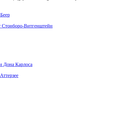
Беер
т Стонборо-Витгенштейн
и Дона Карлоса
 Аттерзее