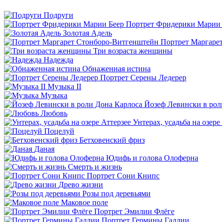
Подруги
Портрет Фридерики Марии 
Золотая Адель
Портрет Маргаре
Три возраста женщины
Надежда
Обнаженная истина
Портрет Серены Ледерер
Музыка II
Музыка
Йозеф Левински в рол
Любовь
Унтерах, усадьба на озере
Поцелуй
Бетховенский фриз
Даная
Юдифь и голова Олоферна
Смерть и жизнь
Портрет Сони Книпс
Древо жизни
Розы под деревьями
Маковое поле
Портрет Эмилии Флёге
Портрет Гермины Галлии