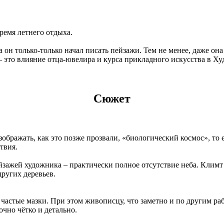
ремя летнего отдыха.
 он только-только начал писать пейзажи. Тем не менее, даже он
 – это влияние отца-ювелира и курса прикладного искусства в Х
Сюжет
бражать, как это позже прозвали, «биологический космос», то е
твия.
йзажей художника – практически полное отсутствие неба. Климт
других деревьев.
частые мазки. При этом живописцу, что заметно и по другим раб
чно чётко и детально.