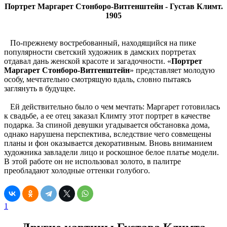
Портрет Маргарет Стонборо-Витгенштейн - Густав Климт.
1905
По-прежнему востребованный, находящийся на пике
популярности светский художник в дамских портретах
отдавал дань женской красоте и загадочности. «
Портрет
Маргарет Стонборо-Витгенштейн
» представляет молодую
особу, мечтательно смотрящую вдаль, словно пытаясь
заглянуть в будущее.
Ей действительно было о чем мечтать: Маргарет готовилась
к свадьбе, а ее отец заказал Климту этот портрет в качестве
подарка. За спиной девушки угадывается обстановка дома,
однако нарушена перспектива, вследствие чего совмещены
планы и фон оказывается декоративным. Вновь вниманием
художника завладели лицо и роскошное белое платье модели.
В этой работе он не использовал золото, в палитре
преобладают холодные оттенки голубого.
1