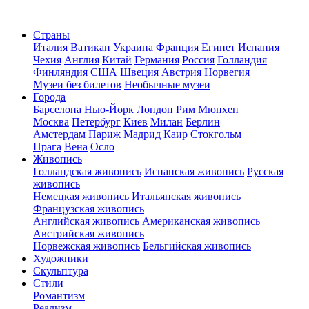
Страны
Италия
Ватикан
Украина
Франция
Египет
Испания
Чехия
Англия
Китай
Германия
Россия
Голландия
Финляндия
США
Швеция
Австрия
Норвегия
Музеи без билетов
Необычные музеи
Города
Барселона
Нью-Йорк
Лондон
Рим
Мюнхен
Москва
Петербург
Киев
Милан
Берлин
Амстердам
Париж
Мадрид
Каир
Стокгольм
Прага
Вена
Осло
Живопись
Голландская живопись
Испанская живопись
Русская
живопись
Немецкая живопись
Итальянская живопись
Французская живопись
Английская живопись
Американская живопись
Австрийская живопись
Норвежская живопись
Бельгийская живопись
Художники
Скульптура
Стили
Романтизм
Реализм