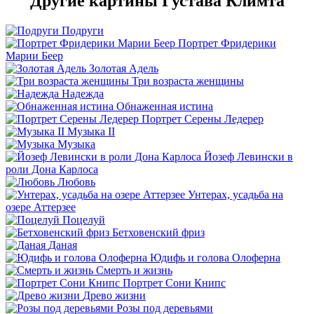
Другие картины Густава Климта
Подруги
Портрет Фридерики
Марии Беер
Золотая Адель
Три возраста женщины
Надежда
Обнаженная истина
Портрет Серены Ледерер
Музыка II
Музыка
Йозеф Левински в
роли Дона Карлоса
Любовь
Унтерах, усадьба на
озере Аттерзее
Поцелуй
Бетховенский фриз
Даная
Юдифь и голова Олоферна
Смерть и жизнь
Портрет Сони Книпс
Древо жизни
Розы под деревьями