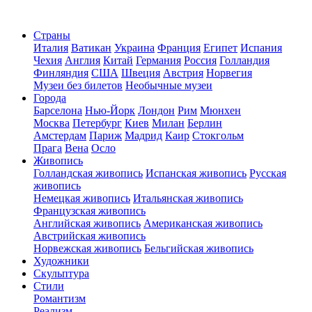
Страны
Италия
Ватикан
Украина
Франция
Египет
Испания
Чехия
Англия
Китай
Германия
Россия
Голландия
Финляндия
США
Швеция
Австрия
Норвегия
Музеи без билетов
Необычные музеи
Города
Барселона
Нью-Йорк
Лондон
Рим
Мюнхен
Москва
Петербург
Киев
Милан
Берлин
Амстердам
Париж
Мадрид
Каир
Стокгольм
Прага
Вена
Осло
Живопись
Голландская живопись
Испанская живопись
Русская
живопись
Немецкая живопись
Итальянская живопись
Французская живопись
Английская живопись
Американская живопись
Австрийская живопись
Норвежская живопись
Бельгийская живопись
Художники
Скульптура
Стили
Романтизм
Реализм