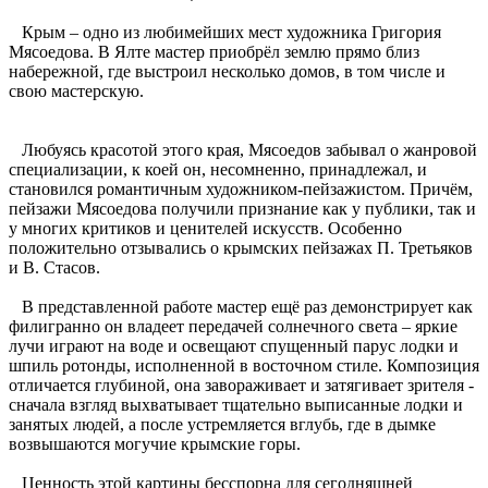
Крым – одно из любимейших мест художника Григория
Мясоедова. В Ялте мастер приобрёл землю прямо близ
набережной, где выстроил несколько домов, в том числе и
свою мастерскую.
Любуясь красотой этого края, Мясоедов забывал о жанровой
специализации, к коей он, несомненно, принадлежал, и
становился романтичным художником-пейзажистом. Причём,
пейзажи Мясоедова получили признание как у публики, так и
у многих критиков и ценителей искусств. Особенно
положительно отзывались о крымских пейзажах П. Третьяков
и В. Стасов.
В представленной работе мастер ещё раз демонстрирует как
филигранно он владеет передачей солнечного света – яркие
лучи играют на воде и освещают спущенный парус лодки и
шпиль ротонды, исполненной в восточном стиле. Композиция
отличается глубиной, она завораживает и затягивает зрителя -
сначала взгляд выхватывает тщательно выписанные лодки и
занятых людей, а после устремляется вглубь, где в дымке
возвышаются могучие крымские горы.
Ценность этой картины бесспорна для сегодняшней