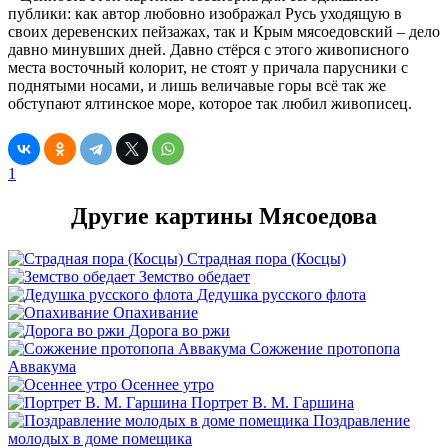
публики: как автор любовно изображал Русь уходящую в
своих деревенских пейзажах, так и Крым мясоедовский – дело
давно минувших дней. Давно стёрся с этого живописного
места восточный колорит, не стоят у причала парусники с
поднятыми носами, и лишь величавые горы всё так же
обступают ялтинское море, которое так любил живописец.
1
Другие картины Мясоедова
Страдная пора (Косцы)
Земство обедает
Дедушка русского флота
Опахивание
Дорога во ржи
Сожжение протопопа
Аввакума
Осеннее утро
Портрет В. М. Гаршина
Поздравление
молодых в доме помещика