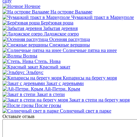
саду
Ночное
На острове Валааме
Чумацкий тракт в Мариуполе
Берёзовая роща
Забытая деревня
Ладожское озеро
Осенняя распутица
Снежные вершины
Солнечные пятна на инее
Волны
Степь. Нива
Красный закат
Эльбрус
Кипарисы на берегу моря
Закат с деревьями
Ай-Петри. Крым
Закат в степи
Закат в степи на берегу моря
После грозы
Солнечный свет в парке
Оставьте отзыв