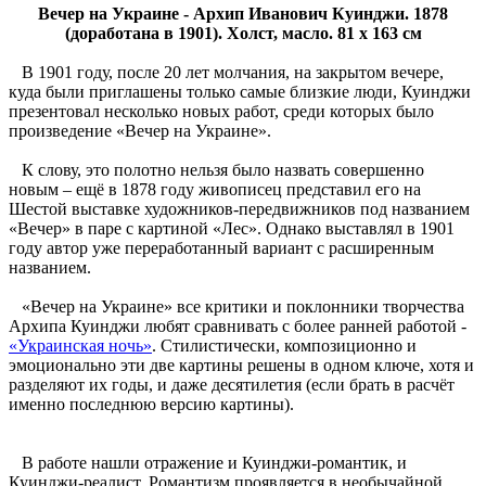
Вечер на Украине - Архип Иванович Куинджи. 1878
(доработана в 1901). Холст, масло. 81 x 163 см
В 1901 году, после 20 лет молчания, на закрытом вечере,
куда были приглашены только самые близкие люди, Куинджи
презентовал несколько новых работ, среди которых было
произведение «Вечер на Украине».
К слову, это полотно нельзя было назвать совершенно
новым – ещё в 1878 году живописец представил его на
Шестой выставке художников-передвижников под названием
«Вечер» в паре с картиной «Лес». Однако выставлял в 1901
году автор уже переработанный вариант с расширенным
названием.
«Вечер на Украине» все критики и поклонники творчества
Архипа Куинджи любят сравнивать с более ранней работой -
«Украинская ночь»
. Стилистически, композиционно и
эмоционально эти две картины решены в одном ключе, хотя и
разделяют их годы, и даже десятилетия (если брать в расчёт
именно последнюю версию картины).
В работе нашли отражение и Куинджи-романтик, и
Куинджи-реалист. Романтизм проявляется в необычайной