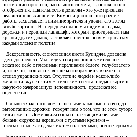
поэтизации простого, банального сюжета, а достоверность
отображения, тщательность к деталям - это уже признаки
реалистичной живописи. Композиционное построение
работы захватывает внимание зрителя и уводит его взгляд
вглубь картины. На переднем плане мы видим два дома, а
дорожки и неровный ландшафт, который приоткрывает нам
крыши других домов, заставляет пристально всматриваться в
каждый элемент полотна.
Декоративность, свойственная кисти Куинджи, доведена
здесь до предела. Мы видим совершенно изумительное
закатное небо с плавными переливами белого, голубоватого
и, конечно, розового. Свет неба отображается в белёных
стенах украинских хат. Отсутствие людей и какой-либо
живности вкупе с этим магическим светом придаёт картине
какую-то зачарованную неподвижность, предзакатное
оцепенение.
Однако ухоженные дома с ровными крышами из сена, да
вытоптанные дорожки, говорят нам о том, что на этом хуторе
кипит жизнь. Домишки-мазанки с блестящими белыми
боками окружены деревьями с густыми кронами –
предзакатный час сделал их тёмно-зелёными, почти чёрными.
Несмотря на закрытость экспозиционного вечера, слухи о