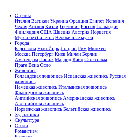
Страны
Италия
Ватикан
Украина
Франция
Египет
Испания
Чехия
Англия
Китай
Германия
Россия
Голландия
Финляндия
США
Швеция
Австрия
Норвегия
Музеи без билетов
Необычные музеи
Города
Барселона
Нью-Йорк
Лондон
Рим
Мюнхен
Москва
Петербург
Киев
Милан
Берлин
Амстердам
Париж
Мадрид
Каир
Стокгольм
Прага
Вена
Осло
Живопись
Голландская живопись
Испанская живопись
Русская
живопись
Немецкая живопись
Итальянская живопись
Французская живопись
Английская живопись
Американская живопись
Австрийская живопись
Норвежская живопись
Бельгийская живопись
Художники
Скульптура
Стили
Романтизм
Реализм