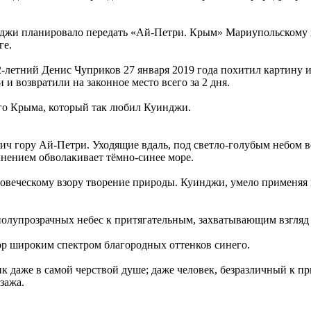
джи планировало передать «Ай-Петри. Крым» Мариупольскому 
ге.
етний Денис Чуприков 27 января 2019 года похитил картину из 
и возвратили на законное место всего за 2 дня.
го Крыма, который так любил Куинджи.
 гору Ай-Петри. Уходящие вдаль, под светло-голубым небом во
нением обволакивает тёмно-синее море.
овеческому взору творение природы. Куинджи, умело применяя ц
полупрозрачных небес к притягательным, захватывающим взгляд
р широким спектром благородных оттенков синего.
аже в самой черствой душе; даже человек, безразличный к прир
зажа.