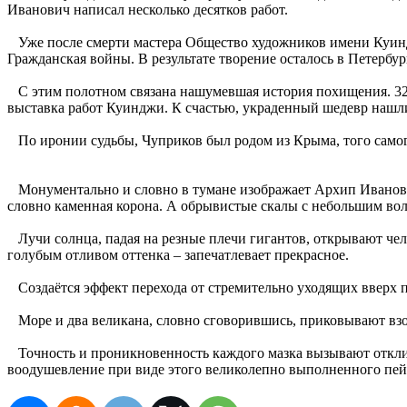
Иванович написал несколько десятков работ.
Уже после смерти мастера Общество художников имени Куин
Гражданская войны. В результате творение осталось в Петербур
С этим полотном связана нашумевшая история похищения. 32-л
выставка работ Куинджи. К счастью, украденный шедевр нашли 
По иронии судьбы, Чуприков был родом из Крыма, того само
Монументально и словно в тумане изображает Архип Иванович
словно каменная корона. А обрывистые скалы с небольшим вол
Лучи солнца, падая на резные плечи гигантов, открывают чел
голубым отливом оттенка – запечатлевает прекрасное.
Создаётся эффект перехода от стремительно уходящих вверх 
Море и два великана, словно сговорившись, приковывают взо
Точность и проникновенность каждого мазка вызывают отклик д
воодушевление при виде этого великолепно выполненного пей