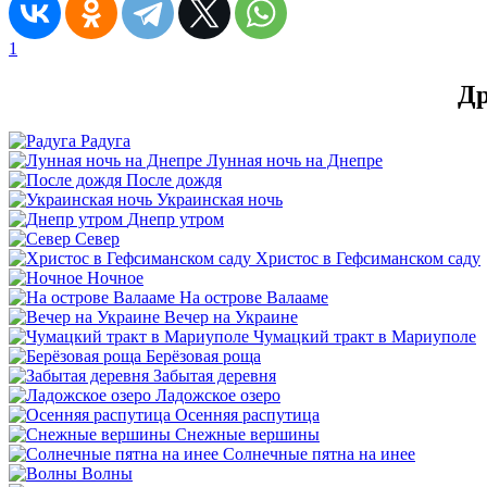
1
Др
Радуга
Лунная ночь на Днепре
После дождя
Украинская ночь
Днепр утром
Север
Христос в Гефсиманском саду
Ночное
На острове Валааме
Вечер на Украине
Чумацкий тракт в Мариуполе
Берёзовая роща
Забытая деревня
Ладожское озеро
Осенняя распутица
Снежные вершины
Солнечные пятна на инее
Волны