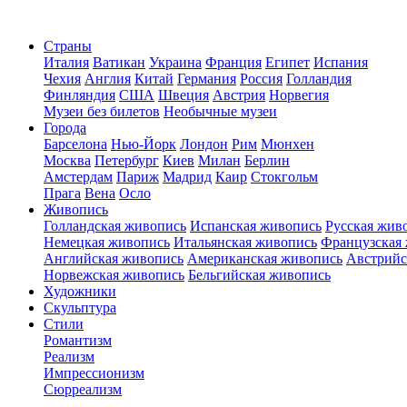
Страны
Италия
Ватикан
Украина
Франция
Египет
Испания
Чехия
Англия
Китай
Германия
Россия
Голландия
Финляндия
США
Швеция
Австрия
Норвегия
Музеи без билетов
Необычные музеи
Города
Барселона
Нью-Йорк
Лондон
Рим
Мюнхен
Москва
Петербург
Киев
Милан
Берлин
Амстердам
Париж
Мадрид
Каир
Стокгольм
Прага
Вена
Осло
Живопись
Голландская живопись
Испанская живопись
Русская жив
Немецкая живопись
Итальянская живопись
Французская
Английская живопись
Американская живопись
Австрийс
Норвежская живопись
Бельгийская живопись
Художники
Скульптура
Стили
Романтизм
Реализм
Импрессионизм
Сюрреализм