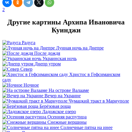
2
Другие картины Архипа Ивановича
Куинджи
Радуга
Лунная ночь на Днепре
После дождя
Украинская ночь
Днепр утром
Север
Христос в Гефсиманском
саду
Ночное
На острове Валааме
Вечер на Украине
Чумацкий тракт в Мариуполе
Берёзовая роща
Ладожское озеро
Осенняя распутица
Снежные вершины
Солнечные пятна на инее