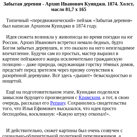
Забытая деревня - Архип Иванович Куинджи. 1874. Холст,
масло 81,7 х 165
Типичный «передвижнический» пейзаж «Забытая деревня»
был написан Архипом Куинджи в 1874 году.
Идея сюжета возникла у живописца во время поездки на юг
России. Архип Иванович встретил немало бедных, будто
Богом забытых деревушек, и это оказало на него неизгладимое
впечатление. Будучи сам из простых, мастер выразил в
картине пейзажного жанра исключительно гражданскую
позицию – даже природа, окружающая горстку тёмных домов,
предстаёт перед зрителем через призму сочувствия к
разорённой деревушке. Всё здесь «дышит» безысходностью и
нищетой.
Ещё на подготовительном этапе, Куинджи поделился
замыслом будущего произведения с
Крамским
, а тот, в свою
очередь, рассказал его
Репину
. Сохранились свидетельства
того, что Илья Ефимович высказался, что идея просто
бесподобна, воскликнув: «Какую штуку откопал!».
И действительно, сюжет картины был очень созвучен с
социально-обличительной политикой передвижников, а