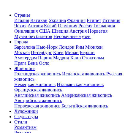
Страны
Италия
Ватикан
Украина
Франция
Египет
Испания
Чехия
Англия
Китай
Германия
Россия
Голландия
Финляндия
США
Швеция
Австрия
Норвегия
Музеи без билетов
Необычные музеи
Города
Барселона
Нью-Йорк
Лондон
Рим
Мюнхен
Москва
Петербург
Киев
Милан
Берлин
Амстердам
Париж
Мадрид
Каир
Стокгольм
Прага
Вена
Осло
Живопись
Голландская живопись
Испанская живопись
Русская
живопись
Немецкая живопись
Итальянская живопись
Французская живопись
Английская живопись
Американская живопись
Австрийская живопись
Норвежская живопись
Бельгийская живопись
Художники
Скульптура
Стили
Романтизм
Реализм