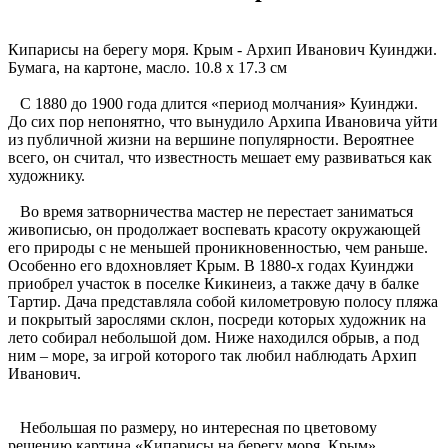
Кипарисы на берегу моря. Крым - Архип Иванович Куинджи.
Бумага, на картоне, масло. 10.8 x 17.3 см
С 1880 до 1900 года длится «период молчания» Куинджи.
До сих пор непонятно, что вынудило Архипа Ивановича уйти
из публичной жизни на вершине популярности. Вероятнее
всего, он считал, что известность мешает ему развиваться как
художнику.
Во время затворничества мастер не перестает заниматься
живописью, он продолжает воспевать красоту окружающей
его природы с не меньшей проникновенностью, чем раньше.
Особенно его вдохновляет Крым. В 1880-х годах Куинджи
приобрел участок в поселке Кикинеиз, а также дачу в балке
Тартир. Дача представляла собой километровую полосу пляжа
и покрытый зарослями склон, посреди которых художник на
лето собирал небольшой дом. Ниже находился обрыв, а под
ним – море, за игрой которого так любил наблюдать Архип
Иванович.
Небольшая по размеру, но интересная по цветовому
решению картина «Кипарисы на берегу моря. Крым»