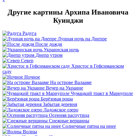
Другие картины Архипа Ивановича
Куинджи
Радуга
Лунная ночь на Днепре
После дождя
Украинская ночь
Днепр утром
Север
Христос в Гефсиманском
саду
Ночное
На острове Валааме
Вечер на Украине
Чумацкий тракт в Мариуполе
Берёзовая роща
Забытая деревня
Ладожское озеро
Осенняя распутица
Снежные вершины
Солнечные пятна на инее
Волны