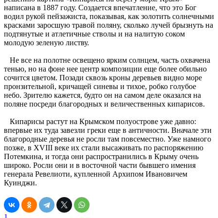
написана в 1887 году. Создается впечатление, что это Бог
водил рукой пейзажиста, показывая, как золотить солнечными
красками заросшую травой поляну, сколько лучей брызнуть на
подтянутые и атлетичные стволы и на налитую соком
молодую зеленую листву.
Не все на полотне освещено ярким солнцем, часть охвачена
тенью, но на фоне нее центр композиции еще более обильно
сочится цветом. Позади сквозь кроны деревьев видно море
пронзительной, кричащей синевы и тихое, робко голубое
небо. Зрителю кажется, будто он на самом деле оказался на
поляне посреди благородных и величественных кипарисов.
Кипарисы растут на Крымском полуострове уже давно:
впервые их туда завезли греки еще в античности. Вначале эти
благородные деревья не росли там повсеместно. Уже намного
позже, в XVIII веке их стали высаживать по распоряжению
Потемкина, и тогда они распространились в Крыму очень
широко. Росли они и в восточной части бывшего имения
генерала Ревелиоти, купленной Архипом Ивановичем
Куинджи.
1