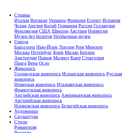
Страны
Италия
Ватикан
Украина
Франция
Египет
Испания
Чехия
Англия
Китай
Германия
Россия
Голландия
Финляндия
США
Швеция
Австрия
Норвегия
Музеи без билетов
Необычные музеи
Города
Барселона
Нью-Йорк
Лондон
Рим
Мюнхен
Москва
Петербург
Киев
Милан
Берлин
Амстердам
Париж
Мадрид
Каир
Стокгольм
Прага
Вена
Осло
Живопись
Голландская живопись
Испанская живопись
Русская
живопись
Немецкая живопись
Итальянская живопись
Французская живопись
Английская живопись
Американская живопись
Австрийская живопись
Норвежская живопись
Бельгийская живопись
Художники
Скульптура
Стили
Романтизм
Реализм