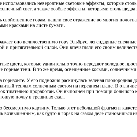
де использовались невероятные световые эффекты, которые стол
солнечный свет, а также особые эффекты, которыми столь щедра 
 свойственное горам, нашли свое отражение во многих полотна
ыми красками на листе бумаги.
бражает оно величественную гору Эльбрус, легендарные снежны
ой и притягательной силой. Они впечатляли его своим величес
ые цвета, которые удивительно точно передают холодное прост
 горные тени. В то же время, освещенные косыми, солнечными 
 горизонте. У его подножия раскинулась зеленая плодородная до
залитый теплым солнечным светом на переднем плане. В отличи
ок тщательно проработан. Он выполнен при помощи большого к
 тощую почву в трещинах скал.
 бессмертную картину. Только этот небольшой фрагмент кажетс
 возвышенным, как будто в горах на самом деле становишься на