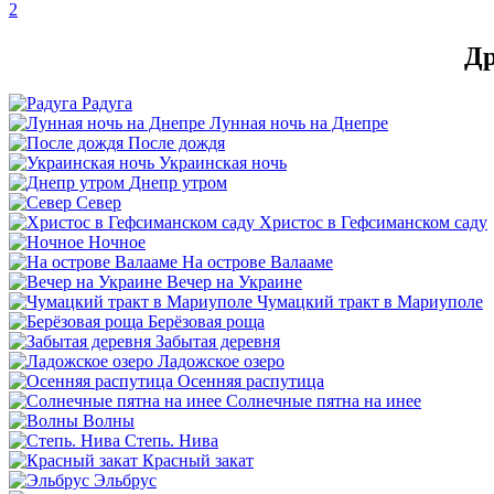
2
Др
Радуга
Лунная ночь на Днепре
После дождя
Украинская ночь
Днепр утром
Север
Христос в Гефсиманском саду
Ночное
На острове Валааме
Вечер на Украине
Чумацкий тракт в Мариуполе
Берёзовая роща
Забытая деревня
Ладожское озеро
Осенняя распутица
Солнечные пятна на инее
Волны
Степь. Нива
Красный закат
Эльбрус