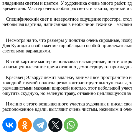
владением светом и цветом. У художника очень много работ, г
времен дня. Мастер очень любил рассветы и закаты, лунный и 
Специфический свет и невероятное ощущение простора, столь
небольшая картина, написанная в необычной технике – маслян
Несмотря на то, что размеры у полотна очень скромные, изо
Для Куинджи изображение гор обладало особой привлекательн
световыми вариациями.
В этой картине мастер использовал насыщенные, почти открыт
и насыщенные синие цвета отлично демонстрируют прохладные
Красавец Эльбрус лежит вдалеке, занимая все пространство на
холодной гаммой полотна резко контрастирует выступ скалы, 
размашистыми мазками широкой кистью, этот небольшой участ
ощутить скудную, но зеленую траву, отчаянно цепляющуюся за
Именно с этого возвышенного участка художник и писал свою
расположенное вдали, выглядит очень чистым, нежилым и очень