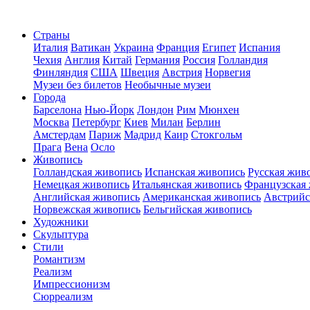
Страны
Италия
Ватикан
Украина
Франция
Египет
Испания
Чехия
Англия
Китай
Германия
Россия
Голландия
Финляндия
США
Швеция
Австрия
Норвегия
Музеи без билетов
Необычные музеи
Города
Барселона
Нью-Йорк
Лондон
Рим
Мюнхен
Москва
Петербург
Киев
Милан
Берлин
Амстердам
Париж
Мадрид
Каир
Стокгольм
Прага
Вена
Осло
Живопись
Голландская живопись
Испанская живопись
Русская жив
Немецкая живопись
Итальянская живопись
Французская
Английская живопись
Американская живопись
Австрийс
Норвежская живопись
Бельгийская живопись
Художники
Скульптура
Стили
Романтизм
Реализм
Импрессионизм
Сюрреализм