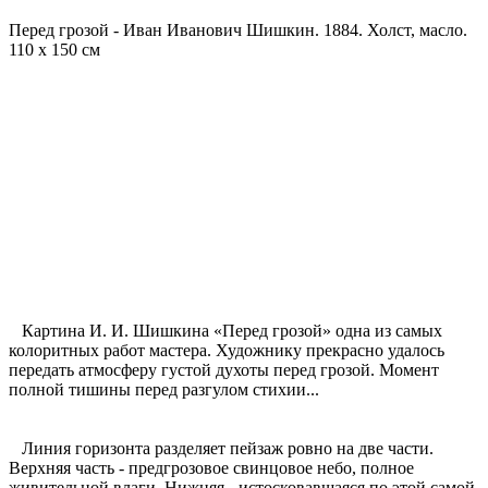
Перед грозой - Иван Иванович Шишкин. 1884. Холст, масло.
110 x 150 см
Картина И. И. Шишкина «Перед грозой» одна из самых
колоритных работ мастера. Художнику прекрасно удалось
передать атмосферу густой духоты перед грозой. Момент
полной тишины перед разгулом стихии...
Линия горизонта разделяет пейзаж ровно на две части.
Верхняя часть - предгрозовое свинцовое небо, полное
живительной влаги. Нижняя - истосковавшаяся по этой самой