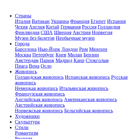
Страны
Италия
Ватикан
Украина
Франция
Египет
Испания
Чехия
Англия
Китай
Германия
Россия
Голландия
Финляндия
США
Швеция
Австрия
Норвегия
Музеи без билетов
Необычные музеи
Города
Барселона
Нью-Йорк
Лондон
Рим
Мюнхен
Москва
Петербург
Киев
Милан
Берлин
Амстердам
Париж
Мадрид
Каир
Стокгольм
Прага
Вена
Осло
Живопись
Голландская живопись
Испанская живопись
Русская
живопись
Немецкая живопись
Итальянская живопись
Французская живопись
Английская живопись
Американская живопись
Австрийская живопись
Норвежская живопись
Бельгийская живопись
Художники
Скульптура
Стили
Романтизм
Реализм