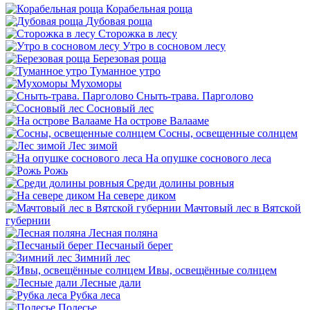
Корабельная роща
Дубовая роща
Сторожка в лесу
Утро в сосновом лесу
Березовая роща
Туманное утро
Мухоморы
Сныть-трава. Парголово
Сосновый лес
На острове Валааме
Сосны, освещенные солнцем
Лес зимой
На опушке соснового леса
Рожь
Среди долины ровныя
На севере диком
Мачтовый лес в Вятской
губернии
Лесная поляна
Песчаный берег
Зимний лес
Ивы, освещённые солнцем
Лесные дали
Рубка леса
Полесье