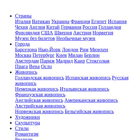
Страны
Италия
Ватикан
Украина
Франция
Египет
Испания
Чехия
Англия
Китай
Германия
Россия
Голландия
Финляндия
США
Швеция
Австрия
Норвегия
Музеи без билетов
Необычные музеи
Города
Барселона
Нью-Йорк
Лондон
Рим
Мюнхен
Москва
Петербург
Киев
Милан
Берлин
Амстердам
Париж
Мадрид
Каир
Стокгольм
Прага
Вена
Осло
Живопись
Голландская живопись
Испанская живопись
Русская
живопись
Немецкая живопись
Итальянская живопись
Французская живопись
Английская живопись
Американская живопись
Австрийская живопись
Норвежская живопись
Бельгийская живопись
Художники
Скульптура
Стили
Романтизм
Реализм