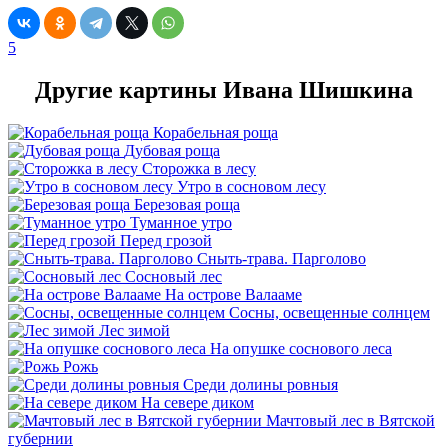
5
Другие картины Ивана Шишкина
Корабельная роща
Дубовая роща
Сторожка в лесу
Утро в сосновом лесу
Березовая роща
Туманное утро
Перед грозой
Сныть-трава. Парголово
Сосновый лес
На острове Валааме
Сосны, освещенные солнцем
Лес зимой
На опушке соснового леса
Рожь
Среди долины ровныя
На севере диком
Мачтовый лес в Вятской
губернии