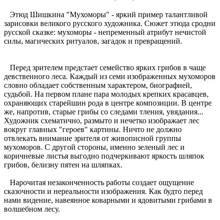
Этюд Шишкина "Мухоморы" - яркий пример талантливой
зарисовки великого русского художника. Сюжет этюда сродни
русской сказке: мухоморы - непременный атрибут нечистой
силы, магических ритуалов, загадок и превращений.
Перед зрителем предстает семейство ярких грибов в чаще
девственного леса. Каждый из семи изображенных мухоморов
словно обладает собственным характером, биографией,
судьбой. На первом плане пара молодых крепких красавцев,
охраняющих старейшин рода в центре композиции. В центре
же, напротив, старые грибы со следами тления, увядания...
Художник схематично, размыто и нечетко изображает лес
вокруг главных "героев" картины. Ничто не должно
отвлекать внимание зрителя от живописной группы
мухоморов. С другой стороны, именно зеленый лес и
коричневые листья выгодно подчеркивают яркость шляпок
грибов, белизну пятен на шляпках.
Нарочитая незаконченность работы создает ощущение
сказочности и нереальности изображения. Как будто перед
нами видение, навеянное коварными и ядовитыми грибами в
волшебном лесу.