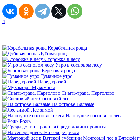
4
Корабельная роща
Дубовая роща
Сторожка в лесу
Утро в сосновом лесу
Березовая роща
Туманное утро
Перед грозой
Мухоморы
Сныть-трава. Парголово
Сосновый лес
На острове Валааме
Лес зимой
На опушке соснового леса
Рожь
Среди долины ровныя
На севере диком
Мачтовый лес в Вятской 