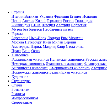
Страны
Италия
Ватикан
Украина
Франция
Египет
Испания
Чехия
Англия
Китай
Германия
Россия
Голландия
Финляндия
США
Швеция
Австрия
Норвегия
Музеи без билетов
Необычные музеи
Города
Барселона
Нью-Йорк
Лондон
Рим
Мюнхен
Москва
Петербург
Киев
Милан
Берлин
Амстердам
Париж
Мадрид
Каир
Стокгольм
Прага
Вена
Осло
Живопись
Голландская живопись
Испанская живопись
Русская жив
Немецкая живопись
Итальянская живопись
Французская
Английская живопись
Американская живопись
Австрийс
Норвежская живопись
Бельгийская живопись
Художники
Скульптура
Стили
Романтизм
Реализм
Импрессионизм
Сюрреализм