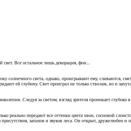
свет. Все остальное лишь декорация, фон...
ку солнечного света, однако, проигрывают ему, сливаются, сме
идают ей глубину. Свет проиграл не только стволам, но и запут
колепии. Следуя за светом, взгляд зрителя проникает глубоко в
ко реально передают все оттенки цвета хвои, сосновой слоистой
 присутствия, запахов и звуков леса. Он открыт, дружелюбен и л