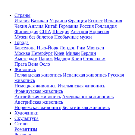
Страны
Италия
Ватикан
Украина
Франция
Египет
Испания
Чехия
Англия
Китай
Германия
Россия
Голландия
Финляндия
США
Швеция
Австрия
Норвегия
Музеи без билетов
Необычные музеи
Города
Барселона
Нью-Йорк
Лондон
Рим
Мюнхен
Москва
Петербург
Киев
Милан
Берлин
Амстердам
Париж
Мадрид
Каир
Стокгольм
Прага
Вена
Осло
Живопись
Голландская живопись
Испанская живопись
Русская
живопись
Немецкая живопись
Итальянская живопись
Французская живопись
Английская живопись
Американская живопись
Австрийская живопись
Норвежская живопись
Бельгийская живопись
Художники
Скульптура
Стили
Романтизм
Реализм