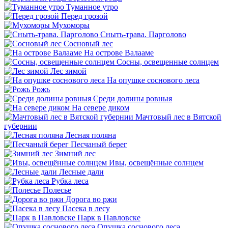
Туманное утро
Перед грозой
Мухоморы
Сныть-трава. Парголово
Сосновый лес
На острове Валааме
Сосны, освещенные солнцем
Лес зимой
На опушке соснового леса
Рожь
Среди долины ровныя
На севере диком
Мачтовый лес в Вятской
губернии
Лесная поляна
Песчаный берег
Зимний лес
Ивы, освещённые солнцем
Лесные дали
Рубка леса
Полесье
Дорога во ржи
Пасека в лесу
Парк в Павловске
Опушка соснового леса