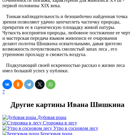
сочиненности пейзажа, характерной для живописи XVIII -
первой половины XIX века.
Тонкая наблюдательность и безошибочно найденная точка
зрения позволяют удачно запечатлеть частичку природы,
превратив ее в сценическую площадку живой натуры.
Чуткость восприятия природы, любовное постижение ее черт
и мастерская передача языком живописи ее очарования
делают полотна Шишкина осязательными, давая зрителю
возможность почувствовать смолистый запах леса , его
утреннюю прохладу и свежесть воздуха.
Подкупающий своей искренностью рассказ о жизни леса
имел большой успех у публики.
7
Другие картины Ивана Шишкина
Дубовая роща
Сторожка в лесу
Утро в сосновом лесу
Березовая роща