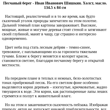
Песчаный берег - Иван Иванович Шишкин. Холст, масло.
134.5 x 84 см
Настоящий, реалистичный и в то же время, как будто
сказочный уголок природы запечатлен на этом полотне.
Дальний темный план картины завораживает. Высокие,
мощные, живые и могучие деревья стоят стеной и затягивают
своей глубиной, манят в чащу, где страшно и интересно
одновременно.
Цвет неба под стать лесным дебрям – темно-синее,
тревожное, с наплывающими из-за горизонта тяжелыми
тучами. Ближе к берегу меняется и колорит красок,
становится светлее, благодаря песчаному берегу и открытой
местности.
На переднем плане в теплых и нежных, бело-золотистых
тонах прибрежный песок. На его светлом фоне особенно
выделяются корни деревьев – изогнутые, крючковатые, жадно
тянущиеся к воде. Эти корни, как растопыренные лапы леших
стремятся и ползут к живительной влаге.
Но на этом и заканчивается сказочность пейзажа. Изображая
природу, автор не допускает никакой приблизительности, все