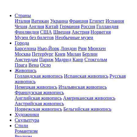
Страны
Италия
Ватикан
Украина
Франция
Египет
Испания
Чехия
Англия
Китай
Германия
Россия
Голландия
Финляндия
США
Швеция
Австрия
Норвегия
Музеи без билетов
Необычные музеи
Города
Барселона
Нью-Йорк
Лондон
Рим
Мюнхен
Москва
Петербург
Киев
Милан
Берлин
Амстердам
Париж
Мадрид
Каир
Стокгольм
Прага
Вена
Осло
Живопись
Голландская живопись
Испанская живопись
Русская
живопись
Немецкая живопись
Итальянская живопись
Французская живопись
Английская живопись
Американская живопись
Австрийская живопись
Норвежская живопись
Бельгийская живопись
Художники
Скульптура
Стили
Романтизм
Реализм