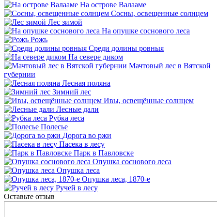
На острове Валааме
Сосны, освещенные солнцем
Лес зимой
На опушке соснового леса
Рожь
Среди долины ровныя
На севере диком
Мачтовый лес в Вятской
губернии
Лесная поляна
Зимний лес
Ивы, освещённые солнцем
Лесные дали
Рубка леса
Полесье
Дорога во ржи
Пасека в лесу
Парк в Павловске
Опушка соснового леса
Опушка леса
Опушка леса, 1870-е
Ручей в лесу
Оставьте отзыв